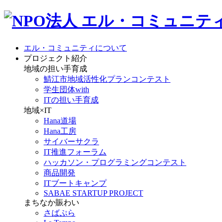
エル・コミュニティについて
プロジェクト紹介
地域の担い手育成
鯖江市地域活性化プランコンテスト
学生団体with
ITの担い手育成
地域×IT
Hana道場
Hana工房
サイバーサクラ
IT推進フォーラム
ハッカソン・プログラミングコンテスト
商品開発
ITブートキャンプ
SABAE STARTUP PROJECT
まちなか賑わい
さばぷら