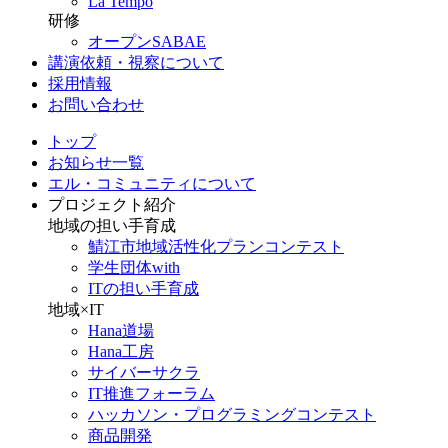
La Tempo
研修
オープンSABAE
講演依頼・視察について
採用情報
お問い合わせ
トップ
お知らせ一覧
エル・コミュニティについて
プロジェクト紹介
地域の担い手育成
鯖江市地域活性化プランコンテスト
学生団体with
ITの担い手育成
地域×IT
Hana道場
Hana工房
サイバーサクラ
IT推進フォーラム
ハッカソン・プログラミングコンテスト
商品開発