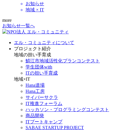
お知らせ
地域 × IT
more
お知らせ一覧へ
エル・コミュニティについて
プロジェクト紹介
地域の担い手育成
鯖江市地域活性化プランコンテスト
学生団体with
ITの担い手育成
地域×IT
Hana道場
Hana工房
サイバーサクラ
IT推進フォーラム
ハッカソン・プログラミングコンテスト
商品開発
ITブートキャンプ
SABAE STARTUP PROJECT