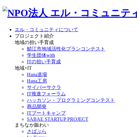
エル・コミュニティについて
プロジェクト紹介
地域の担い手育成
鯖江市地域活性化プランコンテスト
学生団体with
ITの担い手育成
地域×IT
Hana道場
Hana工房
サイバーサクラ
IT推進フォーラム
ハッカソン・プログラミングコンテスト
商品開発
ITブートキャンプ
SABAE STARTUP PROJECT
まちなか賑わい
さばぷら