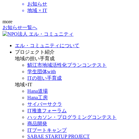
お知らせ
地域 × IT
more
お知らせ一覧へ
エル・コミュニティについて
プロジェクト紹介
地域の担い手育成
鯖江市地域活性化プランコンテスト
学生団体with
ITの担い手育成
地域×IT
Hana道場
Hana工房
サイバーサクラ
IT推進フォーラム
ハッカソン・プログラミングコンテスト
商品開発
ITブートキャンプ
SABAE STARTUP PROJECT