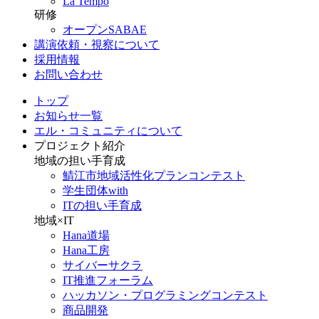
La Tempo
研修
オープンSABAE
講演依頼・視察について
採用情報
お問い合わせ
トップ
お知らせ一覧
エル・コミュニティについて
プロジェクト紹介
地域の担い手育成
鯖江市地域活性化プランコンテスト
学生団体with
ITの担い手育成
地域×IT
Hana道場
Hana工房
サイバーサクラ
IT推進フォーラム
ハッカソン・プログラミングコンテスト
商品開発