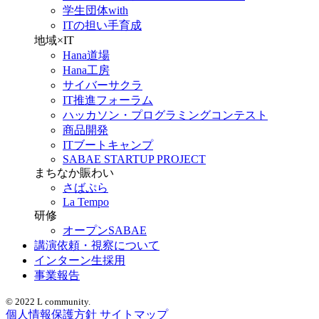
学生団体with
ITの担い手育成
地域×IT
Hana道場
Hana工房
サイバーサクラ
IT推進フォーラム
ハッカソン・プログラミングコンテスト
商品開発
ITブートキャンプ
SABAE STARTUP PROJECT
まちなか賑わい
さばぷら
La Tempo
研修
オープンSABAE
講演依頼・視察について
インターン生採用
事業報告
© 2022 L community.
個人情報保護方針
サイトマップ