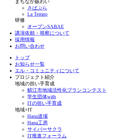
まちなか賑わい
さばぷら
La Tempo
研修
オープンSABAE
講演依頼・視察について
採用情報
お問い合わせ
トップ
お知らせ一覧
エル・コミュニティについて
プロジェクト紹介
地域の担い手育成
鯖江市地域活性化プランコンテスト
学生団体with
ITの担い手育成
地域×IT
Hana道場
Hana工房
サイバーサクラ
IT推進フォーラム