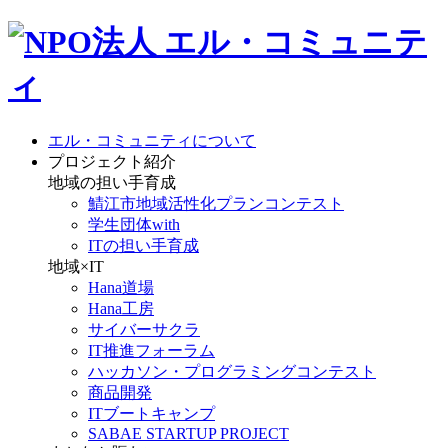
エル・コミュニティについて
プロジェクト紹介
地域の担い手育成
鯖江市地域活性化プランコンテスト
学生団体with
ITの担い手育成
地域×IT
Hana道場
Hana工房
サイバーサクラ
IT推進フォーラム
ハッカソン・プログラミングコンテスト
商品開発
ITブートキャンプ
SABAE STARTUP PROJECT