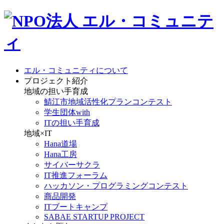
エル・コミュニティについて
プロジェクト紹介
地域の担い手育成
鯖江市地域活性化プランコンテスト
学生団体with
ITの担い手育成
地域×IT
Hana道場
Hana工房
サイバーサクラ
IT推進フォーラム
ハッカソン・プログラミングコンテスト
商品開発
ITブートキャンプ
SABAE STARTUP PROJECT