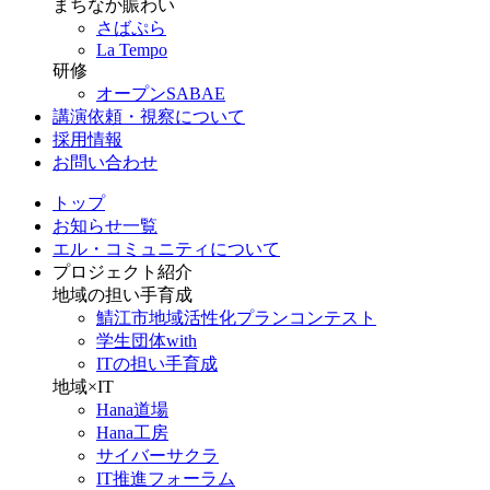
まちなか賑わい
さばぷら
La Tempo
研修
オープンSABAE
講演依頼・視察について
採用情報
お問い合わせ
トップ
お知らせ一覧
エル・コミュニティについて
プロジェクト紹介
地域の担い手育成
鯖江市地域活性化プランコンテスト
学生団体with
ITの担い手育成
地域×IT
Hana道場
Hana工房
サイバーサクラ
IT推進フォーラム