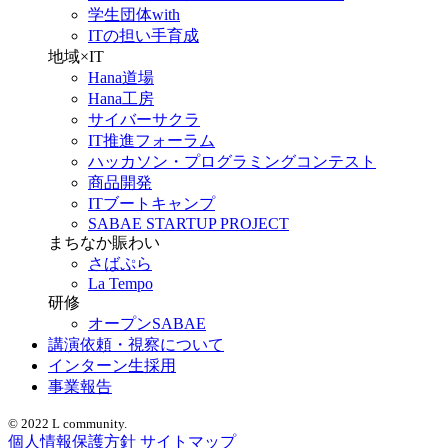
学生団体with
ITの担い手育成
地域×IT
Hana道場
Hana工房
サイバーサクラ
IT推進フォーラム
ハッカソン・プログラミングコンテスト
商品開発
ITブートキャンプ
SABAE STARTUP PROJECT
まちなか賑わい
さばぷら
La Tempo
研修
オープンSABAE
講演依頼・視察について
インターン生採用
事業報告
© 2022 L community.
個人情報保護方針
サイトマップ