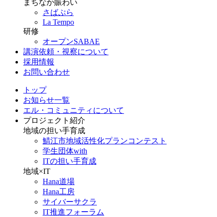
まちなか賑わい
さばぷら
La Tempo
研修
オープンSABAE
講演依頼・視察について
採用情報
お問い合わせ
トップ
お知らせ一覧
エル・コミュニティについて
プロジェクト紹介
地域の担い手育成
鯖江市地域活性化プランコンテスト
学生団体with
ITの担い手育成
地域×IT
Hana道場
Hana工房
サイバーサクラ
IT推進フォーラム