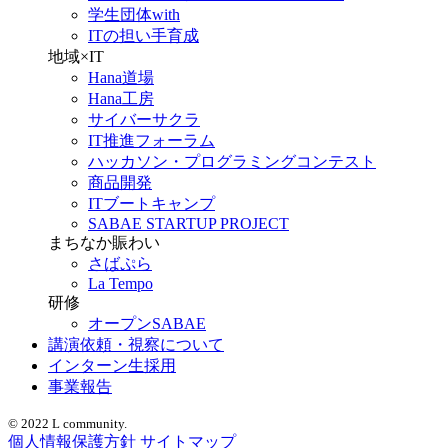
学生団体with
ITの担い手育成
地域×IT
Hana道場
Hana工房
サイバーサクラ
IT推進フォーラム
ハッカソン・プログラミングコンテスト
商品開発
ITブートキャンプ
SABAE STARTUP PROJECT
まちなか賑わい
さばぷら
La Tempo
研修
オープンSABAE
講演依頼・視察について
インターン生採用
事業報告
© 2022 L community.
個人情報保護方針
サイトマップ