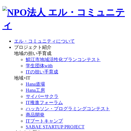
エル・コミュニティについて
プロジェクト紹介
地域の担い手育成
鯖江市地域活性化プランコンテスト
学生団体with
ITの担い手育成
地域×IT
Hana道場
Hana工房
サイバーサクラ
IT推進フォーラム
ハッカソン・プログラミングコンテスト
商品開発
ITブートキャンプ
SABAE STARTUP PROJECT