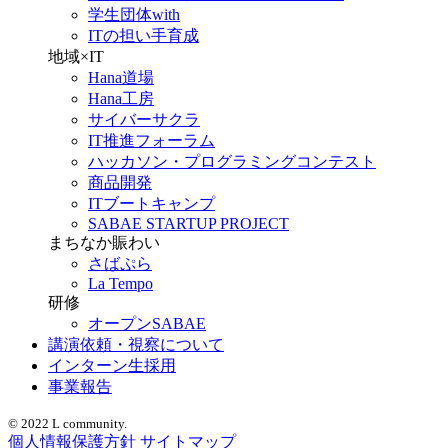
学生団体with
ITの担い手育成
地域×IT
Hana道場
Hana工房
サイバーサクラ
IT推進フォーラム
ハッカソン・プログラミングコンテスト
商品開発
ITブートキャンプ
SABAE STARTUP PROJECT
まちなか賑わい
さばぷら
La Tempo
研修
オープンSABAE
講演依頼・視察について
インターン生採用
事業報告
© 2022 L community.
個人情報保護方針
サイトマップ