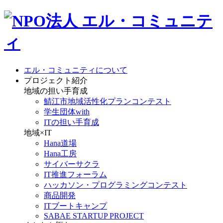
エル・コミュニティについて
プロジェクト紹介
地域の担い手育成
鯖江市地域活性化プランコンテスト
学生団体with
ITの担い手育成
地域×IT
Hana道場
Hana工房
サイバーサクラ
IT推進フォーラム
ハッカソン・プログラミングコンテスト
商品開発
ITブートキャンプ
SABAE STARTUP PROJECT