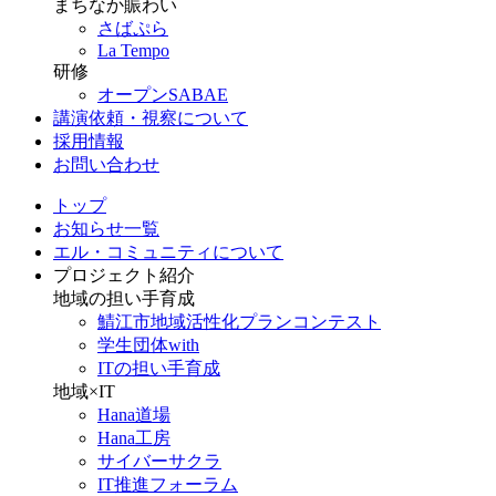
まちなか賑わい
さばぷら
La Tempo
研修
オープンSABAE
講演依頼・視察について
採用情報
お問い合わせ
トップ
お知らせ一覧
エル・コミュニティについて
プロジェクト紹介
地域の担い手育成
鯖江市地域活性化プランコンテスト
学生団体with
ITの担い手育成
地域×IT
Hana道場
Hana工房
サイバーサクラ
IT推進フォーラム