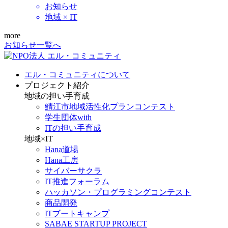
お知らせ
地域 × IT
more
お知らせ一覧へ
エル・コミュニティについて
プロジェクト紹介
地域の担い手育成
鯖江市地域活性化プランコンテスト
学生団体with
ITの担い手育成
地域×IT
Hana道場
Hana工房
サイバーサクラ
IT推進フォーラム
ハッカソン・プログラミングコンテスト
商品開発
ITブートキャンプ
SABAE STARTUP PROJECT