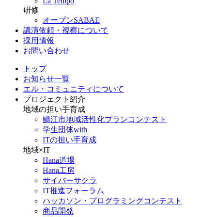
La Tempo
研修
オープンSABAE
講演依頼・視察について
採用情報
お問い合わせ
トップ
お知らせ一覧
エル・コミュニティについて
プロジェクト紹介
地域の担い手育成
鯖江市地域活性化プランコンテスト
学生団体with
ITの担い手育成
地域×IT
Hana道場
Hana工房
サイバーサクラ
IT推進フォーラム
ハッカソン・プログラミングコンテスト
商品開発