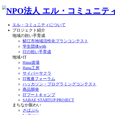
エル・コミュニティについて
プロジェクト紹介
地域の担い手育成
鯖江市地域活性化プランコンテスト
学生団体with
ITの担い手育成
地域×IT
Hana道場
Hana工房
サイバーサクラ
IT推進フォーラム
ハッカソン・プログラミングコンテスト
商品開発
ITブートキャンプ
SABAE STARTUP PROJECT
まちなか賑わい
さばぷら