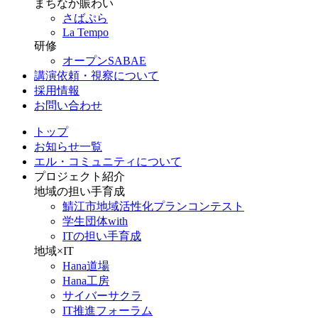
まちなか賑わい
さばぷら
La Tempo
研修
オープンSABAE
講演依頼・視察について
採用情報
お問い合わせ
トップ
お知らせ一覧
エル・コミュニティについて
プロジェクト紹介
地域の担い手育成
鯖江市地域活性化プランコンテスト
学生団体with
ITの担い手育成
地域×IT
Hana道場
Hana工房
サイバーサクラ
IT推進フォーラム