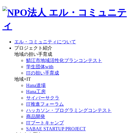
エル・コミュニティについて
プロジェクト紹介
地域の担い手育成
鯖江市地域活性化プランコンテスト
学生団体with
ITの担い手育成
地域×IT
Hana道場
Hana工房
サイバーサクラ
IT推進フォーラム
ハッカソン・プログラミングコンテスト
商品開発
ITブートキャンプ
SABAE STARTUP PROJECT