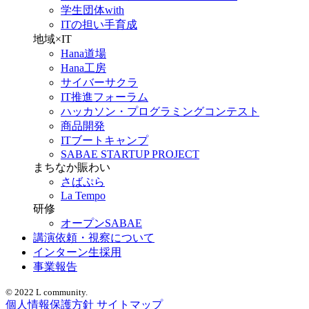
学生団体with
ITの担い手育成
地域×IT
Hana道場
Hana工房
サイバーサクラ
IT推進フォーラム
ハッカソン・プログラミングコンテスト
商品開発
ITブートキャンプ
SABAE STARTUP PROJECT
まちなか賑わい
さばぷら
La Tempo
研修
オープンSABAE
講演依頼・視察について
インターン生採用
事業報告
© 2022 L community.
個人情報保護方針
サイトマップ