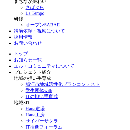
まちなか賑わい
さばぷら
La Tempo
研修
オープンSABAE
講演依頼・視察について
採用情報
お問い合わせ
トップ
お知らせ一覧
エル・コミュニティについて
プロジェクト紹介
地域の担い手育成
鯖江市地域活性化プランコンテスト
学生団体with
ITの担い手育成
地域×IT
Hana道場
Hana工房
サイバーサクラ
IT推進フォーラム