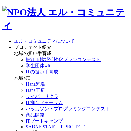
エル・コミュニティについて
プロジェクト紹介
地域の担い手育成
鯖江市地域活性化プランコンテスト
学生団体with
ITの担い手育成
地域×IT
Hana道場
Hana工房
サイバーサクラ
IT推進フォーラム
ハッカソン・プログラミングコンテスト
商品開発
ITブートキャンプ
SABAE STARTUP PROJECT