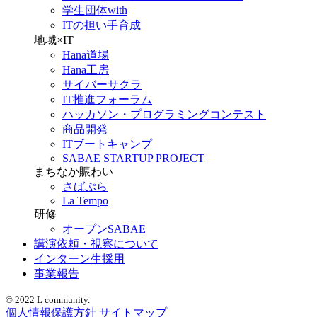
学生団体with
ITの担い手育成
地域×IT
Hana道場
Hana工房
サイバーサクラ
IT推進フォーラム
ハッカソン・プログラミングコンテスト
商品開発
ITブートキャンプ
SABAE STARTUP PROJECT
まちなか賑わい
さばぷら
La Tempo
研修
オープンSABAE
講演依頼・視察について
インターン生採用
事業報告
© 2022 L community.
個人情報保護方針
サイトマップ