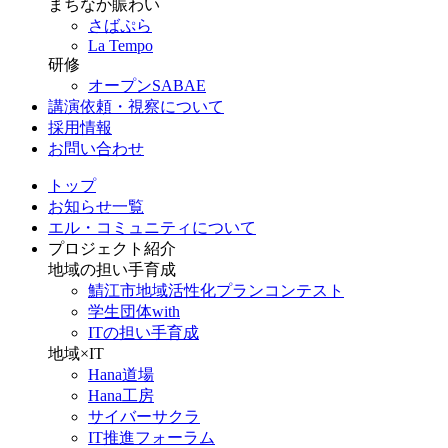
まちなか賑わい
さばぷら
La Tempo
研修
オープンSABAE
講演依頼・視察について
採用情報
お問い合わせ
トップ
お知らせ一覧
エル・コミュニティについて
プロジェクト紹介
地域の担い手育成
鯖江市地域活性化プランコンテスト
学生団体with
ITの担い手育成
地域×IT
Hana道場
Hana工房
サイバーサクラ
IT推進フォーラム