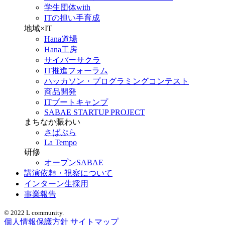
学生団体with
ITの担い手育成
地域×IT
Hana道場
Hana工房
サイバーサクラ
IT推進フォーラム
ハッカソン・プログラミングコンテスト
商品開発
ITブートキャンプ
SABAE STARTUP PROJECT
まちなか賑わい
さばぷら
La Tempo
研修
オープンSABAE
講演依頼・視察について
インターン生採用
事業報告
© 2022 L community.
個人情報保護方針
サイトマップ