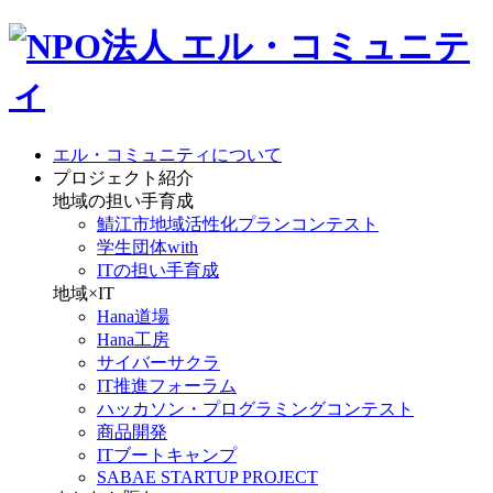
エル・コミュニティについて
プロジェクト紹介
地域の担い手育成
鯖江市地域活性化プランコンテスト
学生団体with
ITの担い手育成
地域×IT
Hana道場
Hana工房
サイバーサクラ
IT推進フォーラム
ハッカソン・プログラミングコンテスト
商品開発
ITブートキャンプ
SABAE STARTUP PROJECT