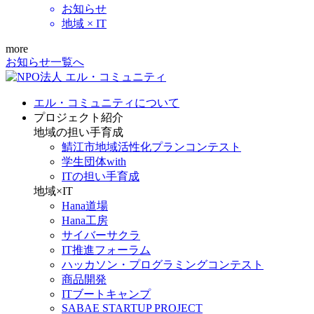
お知らせ
地域 × IT
more
お知らせ一覧へ
エル・コミュニティについて
プロジェクト紹介
地域の担い手育成
鯖江市地域活性化プランコンテスト
学生団体with
ITの担い手育成
地域×IT
Hana道場
Hana工房
サイバーサクラ
IT推進フォーラム
ハッカソン・プログラミングコンテスト
商品開発
ITブートキャンプ
SABAE STARTUP PROJECT