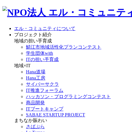
エル・コミュニティについて
プロジェクト紹介
地域の担い手育成
鯖江市地域活性化プランコンテスト
学生団体with
ITの担い手育成
地域×IT
Hana道場
Hana工房
サイバーサクラ
IT推進フォーラム
ハッカソン・プログラミングコンテスト
商品開発
ITブートキャンプ
SABAE STARTUP PROJECT
まちなか賑わい
さばぷら