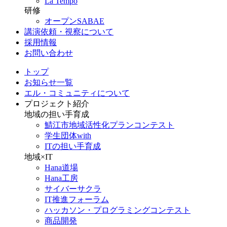
La Tempo
研修
オープンSABAE
講演依頼・視察について
採用情報
お問い合わせ
トップ
お知らせ一覧
エル・コミュニティについて
プロジェクト紹介
地域の担い手育成
鯖江市地域活性化プランコンテスト
学生団体with
ITの担い手育成
地域×IT
Hana道場
Hana工房
サイバーサクラ
IT推進フォーラム
ハッカソン・プログラミングコンテスト
商品開発