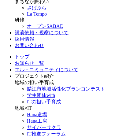
まちなか賑わい
さばぷら
La Tempo
研修
オープンSABAE
講演依頼・視察について
採用情報
お問い合わせ
トップ
お知らせ一覧
エル・コミュニティについて
プロジェクト紹介
地域の担い手育成
鯖江市地域活性化プランコンテスト
学生団体with
ITの担い手育成
地域×IT
Hana道場
Hana工房
サイバーサクラ
IT推進フォーラム