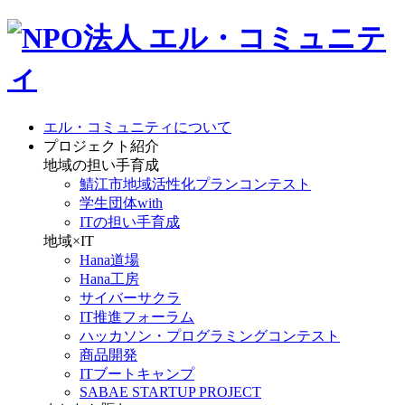
エル・コミュニティについて
プロジェクト紹介
地域の担い手育成
鯖江市地域活性化プランコンテスト
学生団体with
ITの担い手育成
地域×IT
Hana道場
Hana工房
サイバーサクラ
IT推進フォーラム
ハッカソン・プログラミングコンテスト
商品開発
ITブートキャンプ
SABAE STARTUP PROJECT