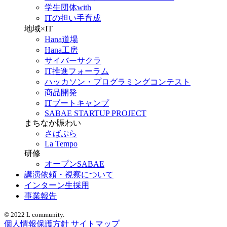
学生団体with
ITの担い手育成
地域×IT
Hana道場
Hana工房
サイバーサクラ
IT推進フォーラム
ハッカソン・プログラミングコンテスト
商品開発
ITブートキャンプ
SABAE STARTUP PROJECT
まちなか賑わい
さばぷら
La Tempo
研修
オープンSABAE
講演依頼・視察について
インターン生採用
事業報告
© 2022 L community.
個人情報保護方針
サイトマップ