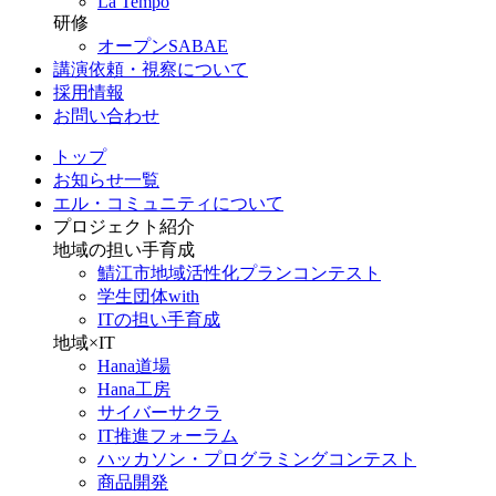
La Tempo
研修
オープンSABAE
講演依頼・視察について
採用情報
お問い合わせ
トップ
お知らせ一覧
エル・コミュニティについて
プロジェクト紹介
地域の担い手育成
鯖江市地域活性化プランコンテスト
学生団体with
ITの担い手育成
地域×IT
Hana道場
Hana工房
サイバーサクラ
IT推進フォーラム
ハッカソン・プログラミングコンテスト
商品開発