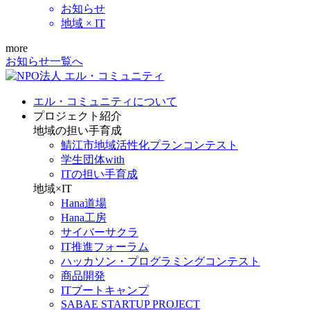
お知らせ
地域 × IT
more
お知らせ一覧へ
エル・コミュニティについて
プロジェクト紹介
地域の担い手育成
鯖江市地域活性化プランコンテスト
学生団体with
ITの担い手育成
地域×IT
Hana道場
Hana工房
サイバーサクラ
IT推進フォーラム
ハッカソン・プログラミングコンテスト
商品開発
ITブートキャンプ
SABAE STARTUP PROJECT