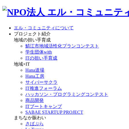
エル・コミュニティについて
プロジェクト紹介
地域の担い手育成
鯖江市地域活性化プランコンテスト
学生団体with
ITの担い手育成
地域×IT
Hana道場
Hana工房
サイバーサクラ
IT推進フォーラム
ハッカソン・プログラミングコンテスト
商品開発
ITブートキャンプ
SABAE STARTUP PROJECT
まちなか賑わい
さばぷら