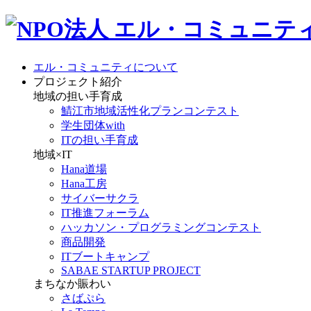
エル・コミュニティについて
プロジェクト紹介
地域の担い手育成
鯖江市地域活性化プランコンテスト
学生団体with
ITの担い手育成
地域×IT
Hana道場
Hana工房
サイバーサクラ
IT推進フォーラム
ハッカソン・プログラミングコンテスト
商品開発
ITブートキャンプ
SABAE STARTUP PROJECT
まちなか賑わい
さばぷら