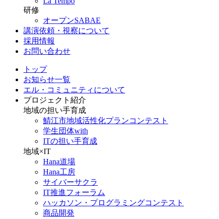
La Tempo
研修
オープンSABAE
講演依頼・視察について
採用情報
お問い合わせ
トップ
お知らせ一覧
エル・コミュニティについて
プロジェクト紹介
地域の担い手育成
鯖江市地域活性化プランコンテスト
学生団体with
ITの担い手育成
地域×IT
Hana道場
Hana工房
サイバーサクラ
IT推進フォーラム
ハッカソン・プログラミングコンテスト
商品開発