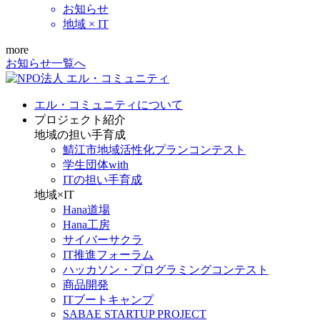
お知らせ
地域 × IT
more
お知らせ一覧へ
エル・コミュニティについて
プロジェクト紹介
地域の担い手育成
鯖江市地域活性化プランコンテスト
学生団体with
ITの担い手育成
地域×IT
Hana道場
Hana工房
サイバーサクラ
IT推進フォーラム
ハッカソン・プログラミングコンテスト
商品開発
ITブートキャンプ
SABAE STARTUP PROJECT