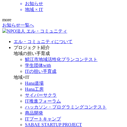
お知らせ
地域 × IT
more
お知らせ一覧へ
エル・コミュニティについて
プロジェクト紹介
地域の担い手育成
鯖江市地域活性化プランコンテスト
学生団体with
ITの担い手育成
地域×IT
Hana道場
Hana工房
サイバーサクラ
IT推進フォーラム
ハッカソン・プログラミングコンテスト
商品開発
ITブートキャンプ
SABAE STARTUP PROJECT