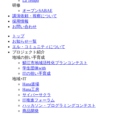
La Tempo
研修
オープンSABAE
講演依頼・視察について
採用情報
お問い合わせ
トップ
お知らせ一覧
エル・コミュニティについて
プロジェクト紹介
地域の担い手育成
鯖江市地域活性化プランコンテスト
学生団体with
ITの担い手育成
地域×IT
Hana道場
Hana工房
サイバーサクラ
IT推進フォーラム
ハッカソン・プログラミングコンテスト
商品開発