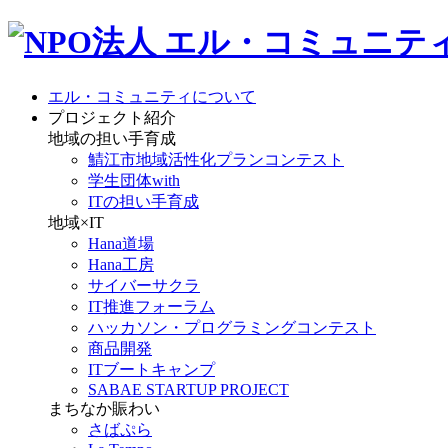
エル・コミュニティについて
プロジェクト紹介
地域の担い手育成
鯖江市地域活性化プランコンテスト
学生団体with
ITの担い手育成
地域×IT
Hana道場
Hana工房
サイバーサクラ
IT推進フォーラム
ハッカソン・プログラミングコンテスト
商品開発
ITブートキャンプ
SABAE STARTUP PROJECT
まちなか賑わい
さばぷら