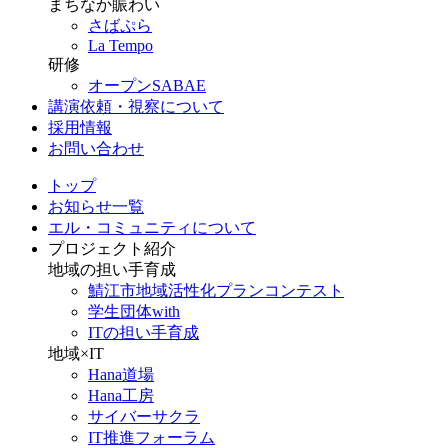
まちなか賑わい
さばぷら
La Tempo
研修
オープンSABAE
講演依頼・視察について
採用情報
お問い合わせ
トップ
お知らせ一覧
エル・コミュニティについて
プロジェクト紹介
地域の担い手育成
鯖江市地域活性化プランコンテスト
学生団体with
ITの担い手育成
地域×IT
Hana道場
Hana工房
サイバーサクラ
IT推進フォーラム