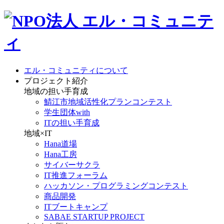
エル・コミュニティについて
プロジェクト紹介
地域の担い手育成
鯖江市地域活性化プランコンテスト
学生団体with
ITの担い手育成
地域×IT
Hana道場
Hana工房
サイバーサクラ
IT推進フォーラム
ハッカソン・プログラミングコンテスト
商品開発
ITブートキャンプ
SABAE STARTUP PROJECT