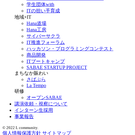
学生団体with
ITの担い手育成
地域×IT
Hana道場
Hana工房
サイバーサクラ
IT推進フォーラム
ハッカソン・プログラミングコンテスト
商品開発
ITブートキャンプ
SABAE STARTUP PROJECT
まちなか賑わい
さばぷら
La Tempo
研修
オープンSABAE
講演依頼・視察について
インターン生採用
事業報告
© 2022 L community.
個人情報保護方針
サイトマップ