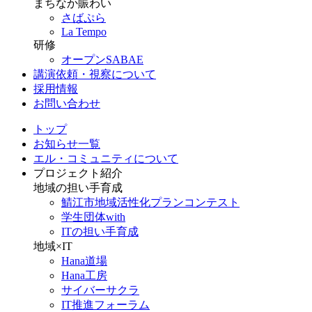
まちなか賑わい
さばぷら
La Tempo
研修
オープンSABAE
講演依頼・視察について
採用情報
お問い合わせ
トップ
お知らせ一覧
エル・コミュニティについて
プロジェクト紹介
地域の担い手育成
鯖江市地域活性化プランコンテスト
学生団体with
ITの担い手育成
地域×IT
Hana道場
Hana工房
サイバーサクラ
IT推進フォーラム