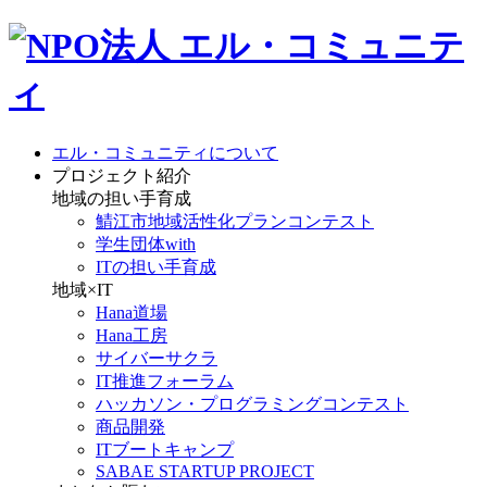
エル・コミュニティについて
プロジェクト紹介
地域の担い手育成
鯖江市地域活性化プランコンテスト
学生団体with
ITの担い手育成
地域×IT
Hana道場
Hana工房
サイバーサクラ
IT推進フォーラム
ハッカソン・プログラミングコンテスト
商品開発
ITブートキャンプ
SABAE STARTUP PROJECT