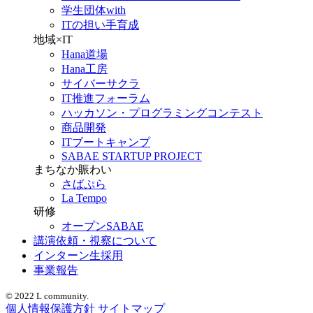
学生団体with
ITの担い手育成
地域×IT
Hana道場
Hana工房
サイバーサクラ
IT推進フォーラム
ハッカソン・プログラミングコンテスト
商品開発
ITブートキャンプ
SABAE STARTUP PROJECT
まちなか賑わい
さばぷら
La Tempo
研修
オープンSABAE
講演依頼・視察について
インターン生採用
事業報告
© 2022 L community.
個人情報保護方針
サイトマップ