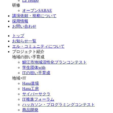
La Tempo
研修
オープンSABAE
講演依頼・視察について
採用情報
お問い合わせ
トップ
お知らせ一覧
エル・コミュニティについて
プロジェクト紹介
地域の担い手育成
鯖江市地域活性化プランコンテスト
学生団体with
ITの担い手育成
地域×IT
Hana道場
Hana工房
サイバーサクラ
IT推進フォーラム
ハッカソン・プログラミングコンテスト
商品開発