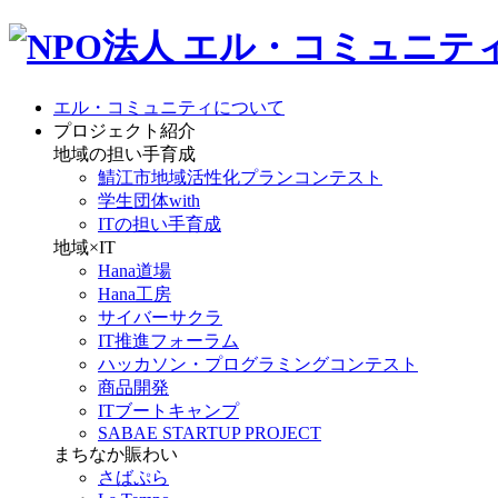
エル・コミュニティについて
プロジェクト紹介
地域の担い手育成
鯖江市地域活性化プランコンテスト
学生団体with
ITの担い手育成
地域×IT
Hana道場
Hana工房
サイバーサクラ
IT推進フォーラム
ハッカソン・プログラミングコンテスト
商品開発
ITブートキャンプ
SABAE STARTUP PROJECT
まちなか賑わい
さばぷら