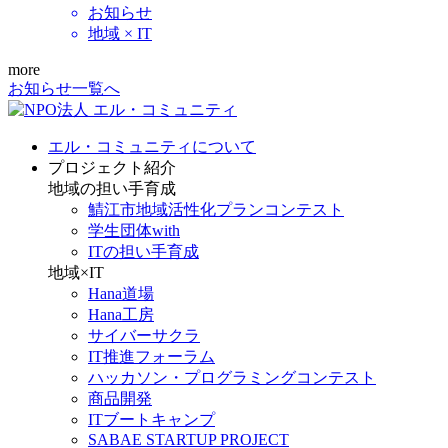
お知らせ
地域 × IT
more
お知らせ一覧へ
エル・コミュニティについて
プロジェクト紹介
地域の担い手育成
鯖江市地域活性化プランコンテスト
学生団体with
ITの担い手育成
地域×IT
Hana道場
Hana工房
サイバーサクラ
IT推進フォーラム
ハッカソン・プログラミングコンテスト
商品開発
ITブートキャンプ
SABAE STARTUP PROJECT