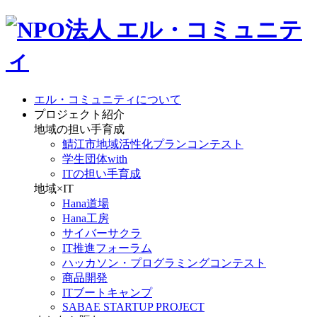
エル・コミュニティについて
プロジェクト紹介
地域の担い手育成
鯖江市地域活性化プランコンテスト
学生団体with
ITの担い手育成
地域×IT
Hana道場
Hana工房
サイバーサクラ
IT推進フォーラム
ハッカソン・プログラミングコンテスト
商品開発
ITブートキャンプ
SABAE STARTUP PROJECT