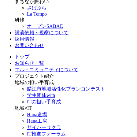
まちなか賑わい
さばぷら
La Tempo
研修
オープンSABAE
講演依頼・視察について
採用情報
お問い合わせ
トップ
お知らせ一覧
エル・コミュニティについて
プロジェクト紹介
地域の担い手育成
鯖江市地域活性化プランコンテスト
学生団体with
ITの担い手育成
地域×IT
Hana道場
Hana工房
サイバーサクラ
IT推進フォーラム