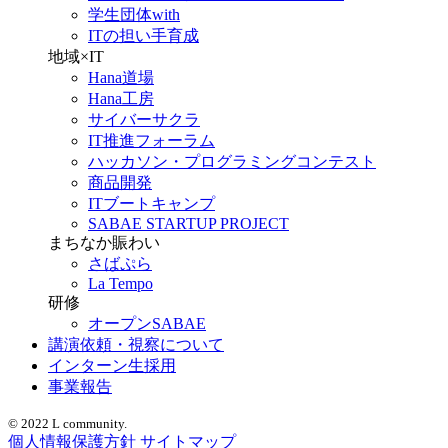
学生団体with
ITの担い手育成
地域×IT
Hana道場
Hana工房
サイバーサクラ
IT推進フォーラム
ハッカソン・プログラミングコンテスト
商品開発
ITブートキャンプ
SABAE STARTUP PROJECT
まちなか賑わい
さばぷら
La Tempo
研修
オープンSABAE
講演依頼・視察について
インターン生採用
事業報告
© 2022 L community.
個人情報保護方針
サイトマップ