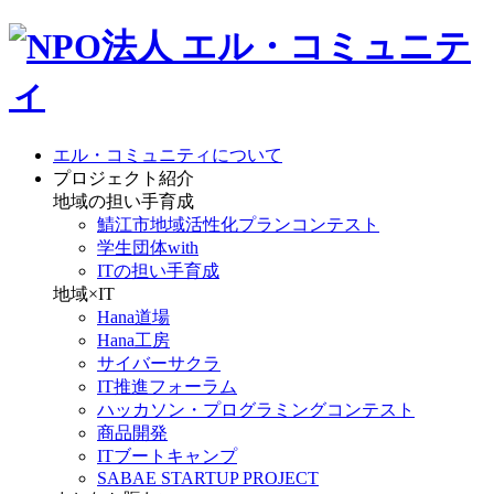
エル・コミュニティについて
プロジェクト紹介
地域の担い手育成
鯖江市地域活性化プランコンテスト
学生団体with
ITの担い手育成
地域×IT
Hana道場
Hana工房
サイバーサクラ
IT推進フォーラム
ハッカソン・プログラミングコンテスト
商品開発
ITブートキャンプ
SABAE STARTUP PROJECT