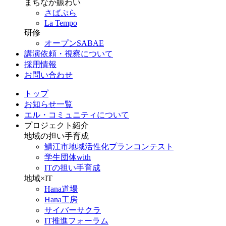
まちなか賑わい
さばぷら
La Tempo
研修
オープンSABAE
講演依頼・視察について
採用情報
お問い合わせ
トップ
お知らせ一覧
エル・コミュニティについて
プロジェクト紹介
地域の担い手育成
鯖江市地域活性化プランコンテスト
学生団体with
ITの担い手育成
地域×IT
Hana道場
Hana工房
サイバーサクラ
IT推進フォーラム