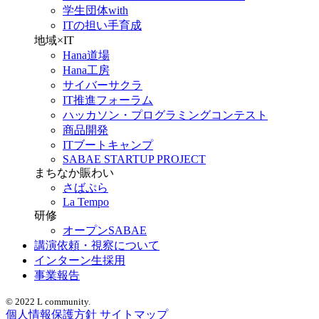
学生団体with
ITの担い手育成
地域×IT
Hana道場
Hana工房
サイバーサクラ
IT推進フォーラム
ハッカソン・プログラミングコンテスト
商品開発
ITブートキャンプ
SABAE STARTUP PROJECT
まちなか賑わい
さばぷら
La Tempo
研修
オープンSABAE
講演依頼・視察について
インターン生採用
事業報告
© 2022 L community.
個人情報保護方針
サイトマップ