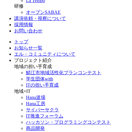
La Tempo
研修
オープンSABAE
講演依頼・視察について
採用情報
お問い合わせ
トップ
お知らせ一覧
エル・コミュニティについて
プロジェクト紹介
地域の担い手育成
鯖江市地域活性化プランコンテスト
学生団体with
ITの担い手育成
地域×IT
Hana道場
Hana工房
サイバーサクラ
IT推進フォーラム
ハッカソン・プログラミングコンテスト
商品開発