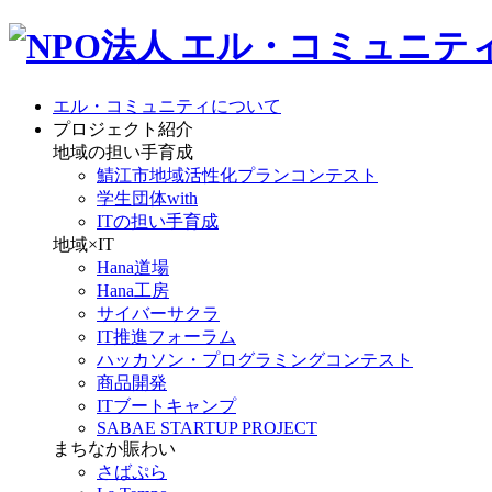
エル・コミュニティについて
プロジェクト紹介
地域の担い手育成
鯖江市地域活性化プランコンテスト
学生団体with
ITの担い手育成
地域×IT
Hana道場
Hana工房
サイバーサクラ
IT推進フォーラム
ハッカソン・プログラミングコンテスト
商品開発
ITブートキャンプ
SABAE STARTUP PROJECT
まちなか賑わい
さばぷら