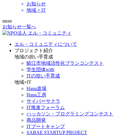
お知らせ
地域 × IT
more
お知らせ一覧へ
エル・コミュニティについて
プロジェクト紹介
地域の担い手育成
鯖江市地域活性化プランコンテスト
学生団体with
ITの担い手育成
地域×IT
Hana道場
Hana工房
サイバーサクラ
IT推進フォーラム
ハッカソン・プログラミングコンテスト
商品開発
ITブートキャンプ
SABAE STARTUP PROJECT