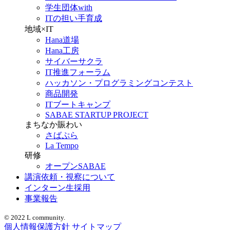
学生団体with
ITの担い手育成
地域×IT
Hana道場
Hana工房
サイバーサクラ
IT推進フォーラム
ハッカソン・プログラミングコンテスト
商品開発
ITブートキャンプ
SABAE STARTUP PROJECT
まちなか賑わい
さばぷら
La Tempo
研修
オープンSABAE
講演依頼・視察について
インターン生採用
事業報告
© 2022 L community.
個人情報保護方針
サイトマップ