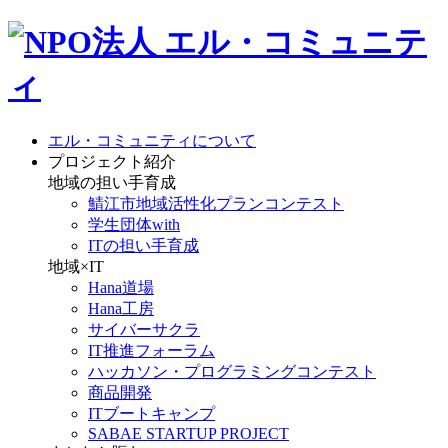
エル・コミュニティについて
プロジェクト紹介
地域の担い手育成
鯖江市地域活性化プランコンテスト
学生団体with
ITの担い手育成
地域×IT
Hana道場
Hana工房
サイバーサクラ
IT推進フォーラム
ハッカソン・プログラミングコンテスト
商品開発
ITブートキャンプ
SABAE STARTUP PROJECT