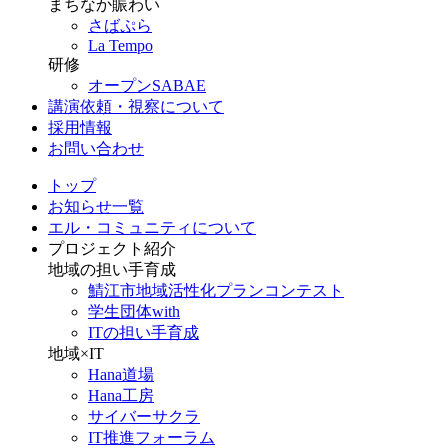
まちなか賑わい
さばぷら
La Tempo
研修
オープンSABAE
講演依頼・視察について
採用情報
お問い合わせ
トップ
お知らせ一覧
エル・コミュニティについて
プロジェクト紹介
地域の担い手育成
鯖江市地域活性化プランコンテスト
学生団体with
ITの担い手育成
地域×IT
Hana道場
Hana工房
サイバーサクラ
IT推進フォーラム