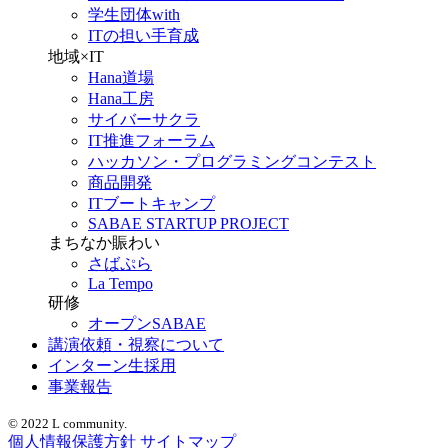
学生団体with
ITの担い手育成
地域×IT
Hana道場
Hana工房
サイバーサクラ
IT推進フォーラム
ハッカソン・プログラミングコンテスト
商品開発
ITブートキャンプ
SABAE STARTUP PROJECT
まちなか賑わい
さばぷら
La Tempo
研修
オープンSABAE
講演依頼・視察について
インターン生採用
事業報告
© 2022 L community.
個人情報保護方針
サイトマップ