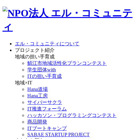
エル・コミュニティについて
プロジェクト紹介
地域の担い手育成
鯖江市地域活性化プランコンテスト
学生団体with
ITの担い手育成
地域×IT
Hana道場
Hana工房
サイバーサクラ
IT推進フォーラム
ハッカソン・プログラミングコンテスト
商品開発
ITブートキャンプ
SABAE STARTUP PROJECT