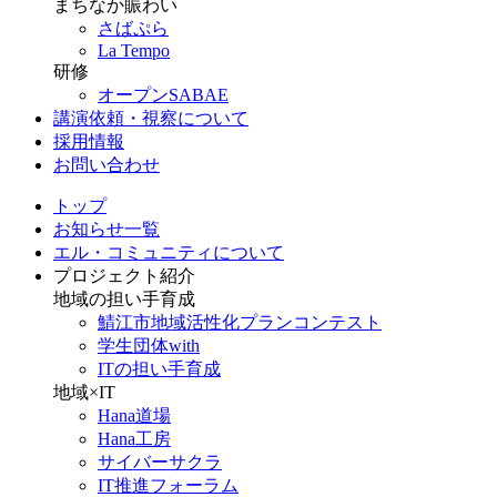
まちなか賑わい
さばぷら
La Tempo
研修
オープンSABAE
講演依頼・視察について
採用情報
お問い合わせ
トップ
お知らせ一覧
エル・コミュニティについて
プロジェクト紹介
地域の担い手育成
鯖江市地域活性化プランコンテスト
学生団体with
ITの担い手育成
地域×IT
Hana道場
Hana工房
サイバーサクラ
IT推進フォーラム