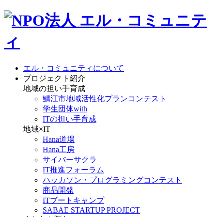
エル・コミュニティについて
プロジェクト紹介
地域の担い手育成
鯖江市地域活性化プランコンテスト
学生団体with
ITの担い手育成
地域×IT
Hana道場
Hana工房
サイバーサクラ
IT推進フォーラム
ハッカソン・プログラミングコンテスト
商品開発
ITブートキャンプ
SABAE STARTUP PROJECT