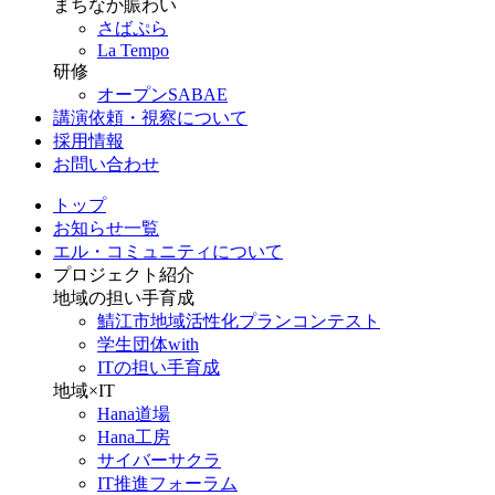
まちなか賑わい
さばぷら
La Tempo
研修
オープンSABAE
講演依頼・視察について
採用情報
お問い合わせ
トップ
お知らせ一覧
エル・コミュニティについて
プロジェクト紹介
地域の担い手育成
鯖江市地域活性化プランコンテスト
学生団体with
ITの担い手育成
地域×IT
Hana道場
Hana工房
サイバーサクラ
IT推進フォーラム