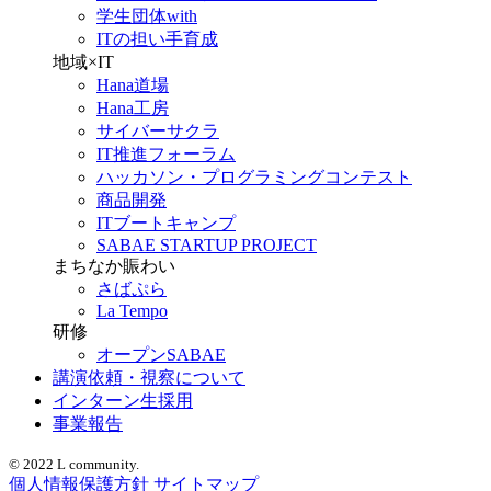
学生団体with
ITの担い手育成
地域×IT
Hana道場
Hana工房
サイバーサクラ
IT推進フォーラム
ハッカソン・プログラミングコンテスト
商品開発
ITブートキャンプ
SABAE STARTUP PROJECT
まちなか賑わい
さばぷら
La Tempo
研修
オープンSABAE
講演依頼・視察について
インターン生採用
事業報告
© 2022 L community.
個人情報保護方針
サイトマップ