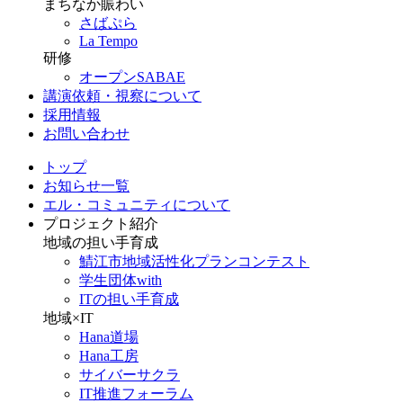
まちなか賑わい
さばぷら
La Tempo
研修
オープンSABAE
講演依頼・視察について
採用情報
お問い合わせ
トップ
お知らせ一覧
エル・コミュニティについて
プロジェクト紹介
地域の担い手育成
鯖江市地域活性化プランコンテスト
学生団体with
ITの担い手育成
地域×IT
Hana道場
Hana工房
サイバーサクラ
IT推進フォーラム