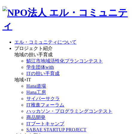
エル・コミュニティについて
プロジェクト紹介
地域の担い手育成
鯖江市地域活性化プランコンテスト
学生団体with
ITの担い手育成
地域×IT
Hana道場
Hana工房
サイバーサクラ
IT推進フォーラム
ハッカソン・プログラミングコンテスト
商品開発
ITブートキャンプ
SABAE STARTUP PROJECT