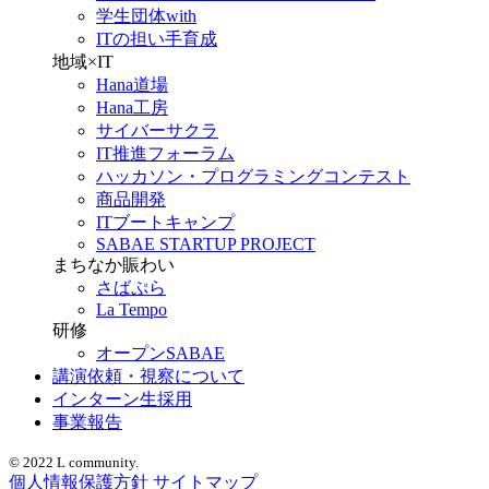
学生団体with
ITの担い手育成
地域×IT
Hana道場
Hana工房
サイバーサクラ
IT推進フォーラム
ハッカソン・プログラミングコンテスト
商品開発
ITブートキャンプ
SABAE STARTUP PROJECT
まちなか賑わい
さばぷら
La Tempo
研修
オープンSABAE
講演依頼・視察について
インターン生採用
事業報告
© 2022 L community.
個人情報保護方針
サイトマップ