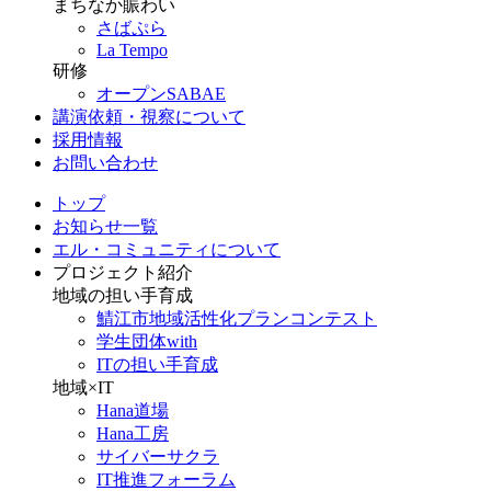
まちなか賑わい
さばぷら
La Tempo
研修
オープンSABAE
講演依頼・視察について
採用情報
お問い合わせ
トップ
お知らせ一覧
エル・コミュニティについて
プロジェクト紹介
地域の担い手育成
鯖江市地域活性化プランコンテスト
学生団体with
ITの担い手育成
地域×IT
Hana道場
Hana工房
サイバーサクラ
IT推進フォーラム