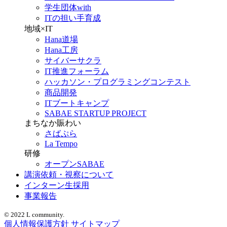
学生団体with
ITの担い手育成
地域×IT
Hana道場
Hana工房
サイバーサクラ
IT推進フォーラム
ハッカソン・プログラミングコンテスト
商品開発
ITブートキャンプ
SABAE STARTUP PROJECT
まちなか賑わい
さばぷら
La Tempo
研修
オープンSABAE
講演依頼・視察について
インターン生採用
事業報告
© 2022 L community.
個人情報保護方針
サイトマップ