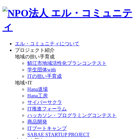
エル・コミュニティについて
プロジェクト紹介
地域の担い手育成
鯖江市地域活性化プランコンテスト
学生団体with
ITの担い手育成
地域×IT
Hana道場
Hana工房
サイバーサクラ
IT推進フォーラム
ハッカソン・プログラミングコンテスト
商品開発
ITブートキャンプ
SABAE STARTUP PROJECT