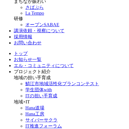
まちなか賑わい
さばぷら
La Tempo
研修
オープンSABAE
講演依頼・視察について
採用情報
お問い合わせ
トップ
お知らせ一覧
エル・コミュニティについて
プロジェクト紹介
地域の担い手育成
鯖江市地域活性化プランコンテスト
学生団体with
ITの担い手育成
地域×IT
Hana道場
Hana工房
サイバーサクラ
IT推進フォーラム