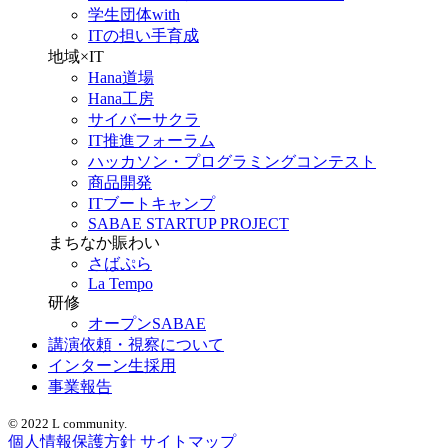
学生団体with
ITの担い手育成
地域×IT
Hana道場
Hana工房
サイバーサクラ
IT推進フォーラム
ハッカソン・プログラミングコンテスト
商品開発
ITブートキャンプ
SABAE STARTUP PROJECT
まちなか賑わい
さばぷら
La Tempo
研修
オープンSABAE
講演依頼・視察について
インターン生採用
事業報告
© 2022 L community.
個人情報保護方針
サイトマップ