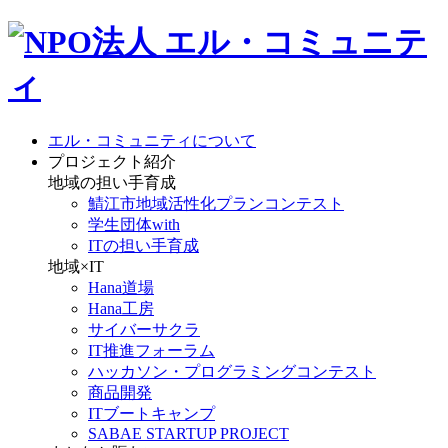
エル・コミュニティについて
プロジェクト紹介
地域の担い手育成
鯖江市地域活性化プランコンテスト
学生団体with
ITの担い手育成
地域×IT
Hana道場
Hana工房
サイバーサクラ
IT推進フォーラム
ハッカソン・プログラミングコンテスト
商品開発
ITブートキャンプ
SABAE STARTUP PROJECT