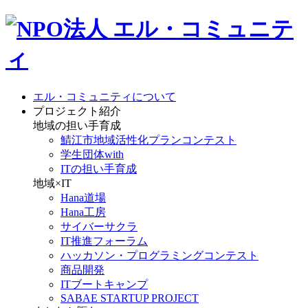
エル・コミュニティについて
プロジェクト紹介
地域の担い手育成
鯖江市地域活性化プランコンテスト
学生団体with
ITの担い手育成
地域×IT
Hana道場
Hana工房
サイバーサクラ
IT推進フォーラム
ハッカソン・プログラミングコンテスト
商品開発
ITブートキャンプ
SABAE STARTUP PROJECT