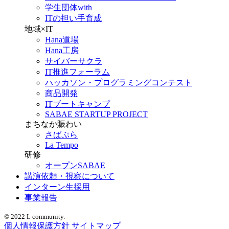
学生団体with
ITの担い手育成
地域×IT
Hana道場
Hana工房
サイバーサクラ
IT推進フォーラム
ハッカソン・プログラミングコンテスト
商品開発
ITブートキャンプ
SABAE STARTUP PROJECT
まちなか賑わい
さばぷら
La Tempo
研修
オープンSABAE
講演依頼・視察について
インターン生採用
事業報告
© 2022 L community.
個人情報保護方針
サイトマップ