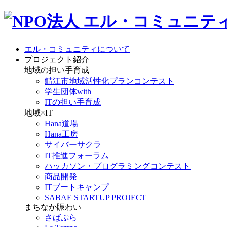
エル・コミュニティについて
プロジェクト紹介
地域の担い手育成
鯖江市地域活性化プランコンテスト
学生団体with
ITの担い手育成
地域×IT
Hana道場
Hana工房
サイバーサクラ
IT推進フォーラム
ハッカソン・プログラミングコンテスト
商品開発
ITブートキャンプ
SABAE STARTUP PROJECT
まちなか賑わい
さばぷら