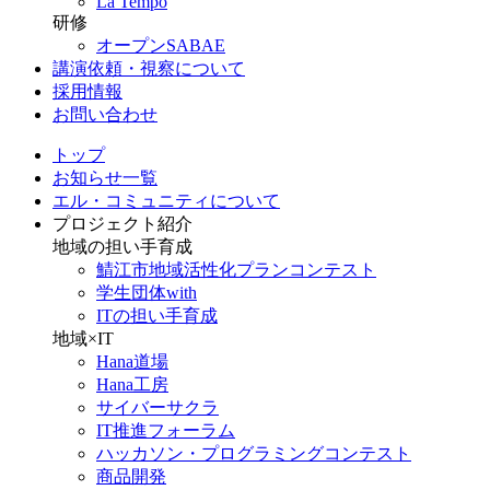
La Tempo
研修
オープンSABAE
講演依頼・視察について
採用情報
お問い合わせ
トップ
お知らせ一覧
エル・コミュニティについて
プロジェクト紹介
地域の担い手育成
鯖江市地域活性化プランコンテスト
学生団体with
ITの担い手育成
地域×IT
Hana道場
Hana工房
サイバーサクラ
IT推進フォーラム
ハッカソン・プログラミングコンテスト
商品開発