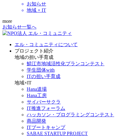
お知らせ
地域 × IT
more
お知らせ一覧へ
エル・コミュニティについて
プロジェクト紹介
地域の担い手育成
鯖江市地域活性化プランコンテスト
学生団体with
ITの担い手育成
地域×IT
Hana道場
Hana工房
サイバーサクラ
IT推進フォーラム
ハッカソン・プログラミングコンテスト
商品開発
ITブートキャンプ
SABAE STARTUP PROJECT