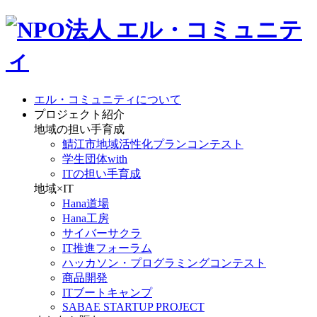
エル・コミュニティについて
プロジェクト紹介
地域の担い手育成
鯖江市地域活性化プランコンテスト
学生団体with
ITの担い手育成
地域×IT
Hana道場
Hana工房
サイバーサクラ
IT推進フォーラム
ハッカソン・プログラミングコンテスト
商品開発
ITブートキャンプ
SABAE STARTUP PROJECT