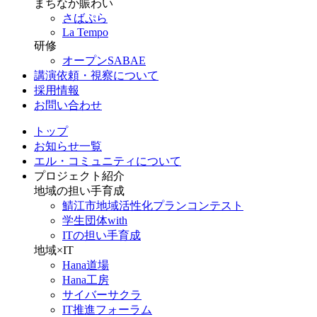
まちなか賑わい
さばぷら
La Tempo
研修
オープンSABAE
講演依頼・視察について
採用情報
お問い合わせ
トップ
お知らせ一覧
エル・コミュニティについて
プロジェクト紹介
地域の担い手育成
鯖江市地域活性化プランコンテスト
学生団体with
ITの担い手育成
地域×IT
Hana道場
Hana工房
サイバーサクラ
IT推進フォーラム