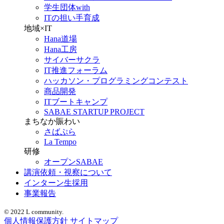
学生団体with
ITの担い手育成
地域×IT
Hana道場
Hana工房
サイバーサクラ
IT推進フォーラム
ハッカソン・プログラミングコンテスト
商品開発
ITブートキャンプ
SABAE STARTUP PROJECT
まちなか賑わい
さばぷら
La Tempo
研修
オープンSABAE
講演依頼・視察について
インターン生採用
事業報告
© 2022 L community.
個人情報保護方針
サイトマップ