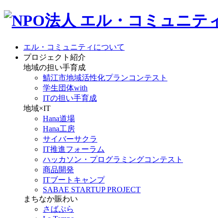
エル・コミュニティについて
プロジェクト紹介
地域の担い手育成
鯖江市地域活性化プランコンテスト
学生団体with
ITの担い手育成
地域×IT
Hana道場
Hana工房
サイバーサクラ
IT推進フォーラム
ハッカソン・プログラミングコンテスト
商品開発
ITブートキャンプ
SABAE STARTUP PROJECT
まちなか賑わい
さばぷら