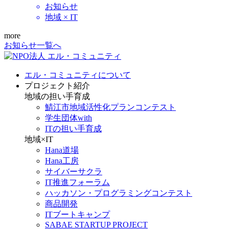
お知らせ
地域 × IT
more
お知らせ一覧へ
エル・コミュニティについて
プロジェクト紹介
地域の担い手育成
鯖江市地域活性化プランコンテスト
学生団体with
ITの担い手育成
地域×IT
Hana道場
Hana工房
サイバーサクラ
IT推進フォーラム
ハッカソン・プログラミングコンテスト
商品開発
ITブートキャンプ
SABAE STARTUP PROJECT