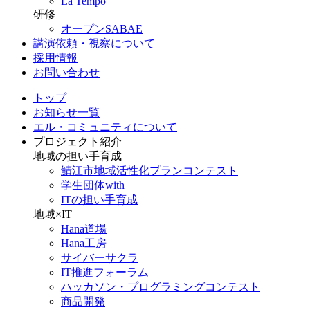
La Tempo
研修
オープンSABAE
講演依頼・視察について
採用情報
お問い合わせ
トップ
お知らせ一覧
エル・コミュニティについて
プロジェクト紹介
地域の担い手育成
鯖江市地域活性化プランコンテスト
学生団体with
ITの担い手育成
地域×IT
Hana道場
Hana工房
サイバーサクラ
IT推進フォーラム
ハッカソン・プログラミングコンテスト
商品開発