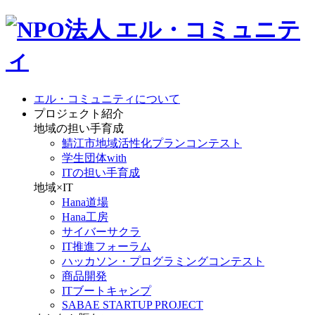
エル・コミュニティについて
プロジェクト紹介
地域の担い手育成
鯖江市地域活性化プランコンテスト
学生団体with
ITの担い手育成
地域×IT
Hana道場
Hana工房
サイバーサクラ
IT推進フォーラム
ハッカソン・プログラミングコンテスト
商品開発
ITブートキャンプ
SABAE STARTUP PROJECT