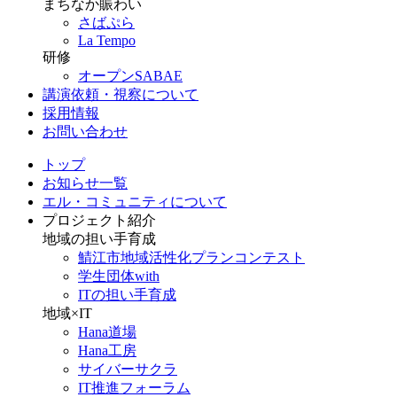
まちなか賑わい
さばぷら
La Tempo
研修
オープンSABAE
講演依頼・視察について
採用情報
お問い合わせ
トップ
お知らせ一覧
エル・コミュニティについて
プロジェクト紹介
地域の担い手育成
鯖江市地域活性化プランコンテスト
学生団体with
ITの担い手育成
地域×IT
Hana道場
Hana工房
サイバーサクラ
IT推進フォーラム