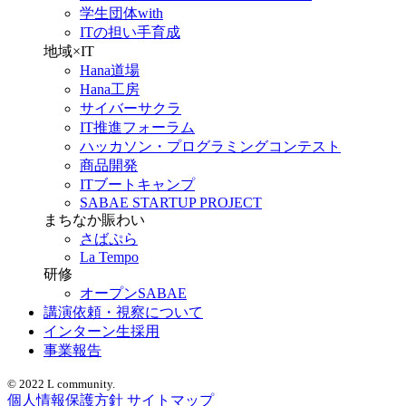
学生団体with
ITの担い手育成
地域×IT
Hana道場
Hana工房
サイバーサクラ
IT推進フォーラム
ハッカソン・プログラミングコンテスト
商品開発
ITブートキャンプ
SABAE STARTUP PROJECT
まちなか賑わい
さばぷら
La Tempo
研修
オープンSABAE
講演依頼・視察について
インターン生採用
事業報告
© 2022 L community.
個人情報保護方針
サイトマップ