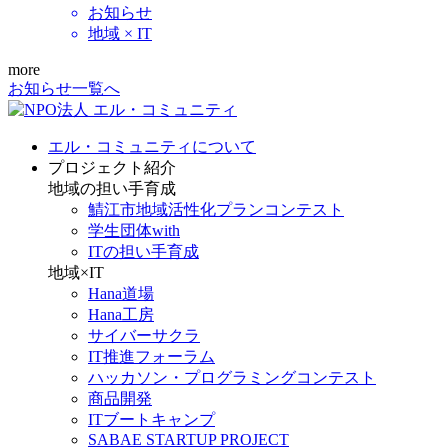
お知らせ
地域 × IT
more
お知らせ一覧へ
エル・コミュニティについて
プロジェクト紹介
地域の担い手育成
鯖江市地域活性化プランコンテスト
学生団体with
ITの担い手育成
地域×IT
Hana道場
Hana工房
サイバーサクラ
IT推進フォーラム
ハッカソン・プログラミングコンテスト
商品開発
ITブートキャンプ
SABAE STARTUP PROJECT