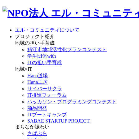
エル・コミュニティについて
プロジェクト紹介
地域の担い手育成
鯖江市地域活性化プランコンテスト
学生団体with
ITの担い手育成
地域×IT
Hana道場
Hana工房
サイバーサクラ
IT推進フォーラム
ハッカソン・プログラミングコンテスト
商品開発
ITブートキャンプ
SABAE STARTUP PROJECT
まちなか賑わい
さばぷら