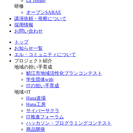
La Tempo
研修
オープンSABAE
講演依頼・視察について
採用情報
お問い合わせ
トップ
お知らせ一覧
エル・コミュニティについて
プロジェクト紹介
地域の担い手育成
鯖江市地域活性化プランコンテスト
学生団体with
ITの担い手育成
地域×IT
Hana道場
Hana工房
サイバーサクラ
IT推進フォーラム
ハッカソン・プログラミングコンテスト
商品開発