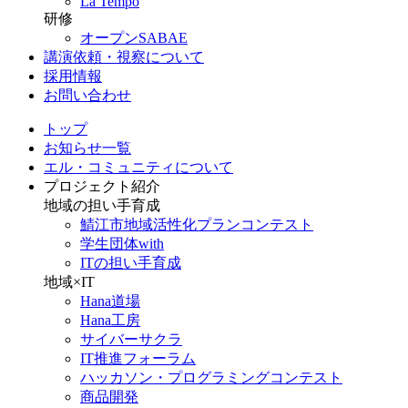
La Tempo
研修
オープンSABAE
講演依頼・視察について
採用情報
お問い合わせ
トップ
お知らせ一覧
エル・コミュニティについて
プロジェクト紹介
地域の担い手育成
鯖江市地域活性化プランコンテスト
学生団体with
ITの担い手育成
地域×IT
Hana道場
Hana工房
サイバーサクラ
IT推進フォーラム
ハッカソン・プログラミングコンテスト
商品開発