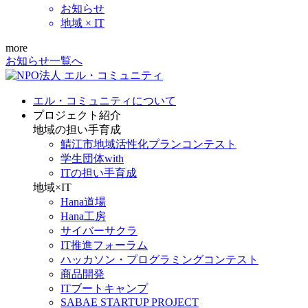
お知らせ
地域 × IT
more
お知らせ一覧へ
エル・コミュニティについて
プロジェクト紹介
地域の担い手育成
鯖江市地域活性化プランコンテスト
学生団体with
ITの担い手育成
地域×IT
Hana道場
Hana工房
サイバーサクラ
IT推進フォーラム
ハッカソン・プログラミングコンテスト
商品開発
ITブートキャンプ
SABAE STARTUP PROJECT