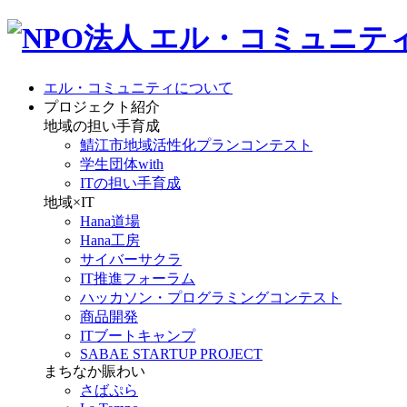
エル・コミュニティについて
プロジェクト紹介
地域の担い手育成
鯖江市地域活性化プランコンテスト
学生団体with
ITの担い手育成
地域×IT
Hana道場
Hana工房
サイバーサクラ
IT推進フォーラム
ハッカソン・プログラミングコンテスト
商品開発
ITブートキャンプ
SABAE STARTUP PROJECT
まちなか賑わい
さばぷら