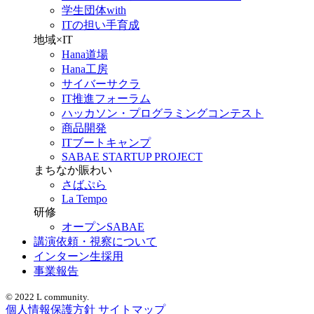
学生団体with
ITの担い手育成
地域×IT
Hana道場
Hana工房
サイバーサクラ
IT推進フォーラム
ハッカソン・プログラミングコンテスト
商品開発
ITブートキャンプ
SABAE STARTUP PROJECT
まちなか賑わい
さばぷら
La Tempo
研修
オープンSABAE
講演依頼・視察について
インターン生採用
事業報告
© 2022 L community.
個人情報保護方針
サイトマップ