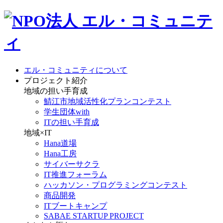
エル・コミュニティについて
プロジェクト紹介
地域の担い手育成
鯖江市地域活性化プランコンテスト
学生団体with
ITの担い手育成
地域×IT
Hana道場
Hana工房
サイバーサクラ
IT推進フォーラム
ハッカソン・プログラミングコンテスト
商品開発
ITブートキャンプ
SABAE STARTUP PROJECT