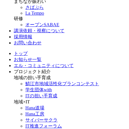
まちなか賑わい
さばぷら
La Tempo
研修
オープンSABAE
講演依頼・視察について
採用情報
お問い合わせ
トップ
お知らせ一覧
エル・コミュニティについて
プロジェクト紹介
地域の担い手育成
鯖江市地域活性化プランコンテスト
学生団体with
ITの担い手育成
地域×IT
Hana道場
Hana工房
サイバーサクラ
IT推進フォーラム