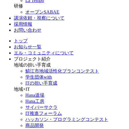
La Tempo
研修
オープンSABAE
講演依頼・視察について
採用情報
お問い合わせ
トップ
お知らせ一覧
エル・コミュニティについて
プロジェクト紹介
地域の担い手育成
鯖江市地域活性化プランコンテスト
学生団体with
ITの担い手育成
地域×IT
Hana道場
Hana工房
サイバーサクラ
IT推進フォーラム
ハッカソン・プログラミングコンテスト
商品開発