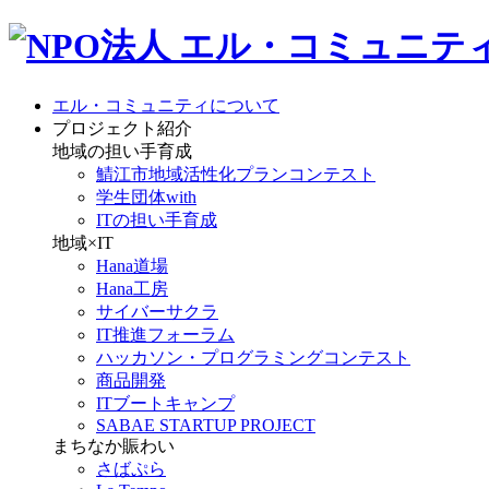
エル・コミュニティについて
プロジェクト紹介
地域の担い手育成
鯖江市地域活性化プランコンテスト
学生団体with
ITの担い手育成
地域×IT
Hana道場
Hana工房
サイバーサクラ
IT推進フォーラム
ハッカソン・プログラミングコンテスト
商品開発
ITブートキャンプ
SABAE STARTUP PROJECT
まちなか賑わい
さばぷら