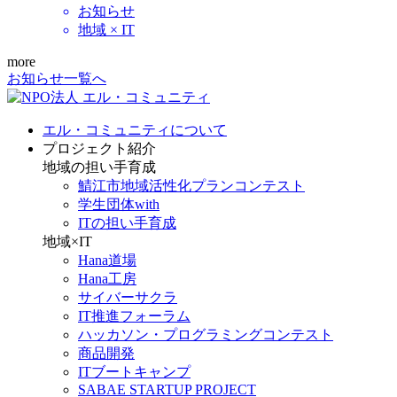
お知らせ
地域 × IT
more
お知らせ一覧へ
エル・コミュニティについて
プロジェクト紹介
地域の担い手育成
鯖江市地域活性化プランコンテスト
学生団体with
ITの担い手育成
地域×IT
Hana道場
Hana工房
サイバーサクラ
IT推進フォーラム
ハッカソン・プログラミングコンテスト
商品開発
ITブートキャンプ
SABAE STARTUP PROJECT