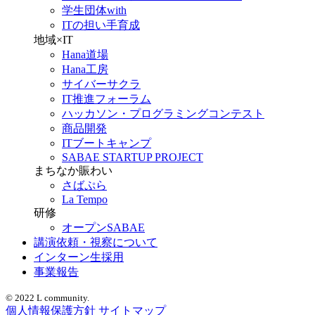
学生団体with
ITの担い手育成
地域×IT
Hana道場
Hana工房
サイバーサクラ
IT推進フォーラム
ハッカソン・プログラミングコンテスト
商品開発
ITブートキャンプ
SABAE STARTUP PROJECT
まちなか賑わい
さばぷら
La Tempo
研修
オープンSABAE
講演依頼・視察について
インターン生採用
事業報告
© 2022 L community.
個人情報保護方針
サイトマップ