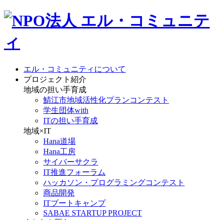
エル・コミュニティについて
プロジェクト紹介
地域の担い手育成
鯖江市地域活性化プランコンテスト
学生団体with
ITの担い手育成
地域×IT
Hana道場
Hana工房
サイバーサクラ
IT推進フォーラム
ハッカソン・プログラミングコンテスト
商品開発
ITブートキャンプ
SABAE STARTUP PROJECT