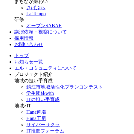
まちなか賑わい
さばぷら
La Tempo
研修
オープンSABAE
講演依頼・視察について
採用情報
お問い合わせ
トップ
お知らせ一覧
エル・コミュニティについて
プロジェクト紹介
地域の担い手育成
鯖江市地域活性化プランコンテスト
学生団体with
ITの担い手育成
地域×IT
Hana道場
Hana工房
サイバーサクラ
IT推進フォーラム