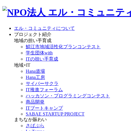
エル・コミュニティについて
プロジェクト紹介
地域の担い手育成
鯖江市地域活性化プランコンテスト
学生団体with
ITの担い手育成
地域×IT
Hana道場
Hana工房
サイバーサクラ
IT推進フォーラム
ハッカソン・プログラミングコンテスト
商品開発
ITブートキャンプ
SABAE STARTUP PROJECT
まちなか賑わい
さばぷら