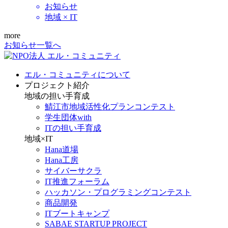
お知らせ
地域 × IT
more
お知らせ一覧へ
エル・コミュニティについて
プロジェクト紹介
地域の担い手育成
鯖江市地域活性化プランコンテスト
学生団体with
ITの担い手育成
地域×IT
Hana道場
Hana工房
サイバーサクラ
IT推進フォーラム
ハッカソン・プログラミングコンテスト
商品開発
ITブートキャンプ
SABAE STARTUP PROJECT