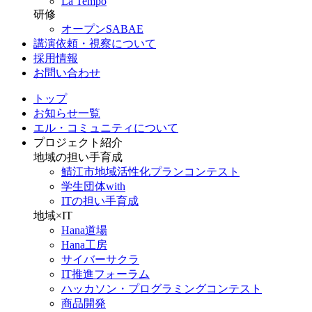
La Tempo
研修
オープンSABAE
講演依頼・視察について
採用情報
お問い合わせ
トップ
お知らせ一覧
エル・コミュニティについて
プロジェクト紹介
地域の担い手育成
鯖江市地域活性化プランコンテスト
学生団体with
ITの担い手育成
地域×IT
Hana道場
Hana工房
サイバーサクラ
IT推進フォーラム
ハッカソン・プログラミングコンテスト
商品開発