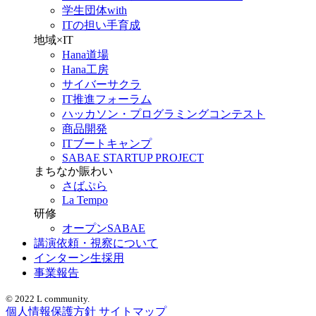
学生団体with
ITの担い手育成
地域×IT
Hana道場
Hana工房
サイバーサクラ
IT推進フォーラム
ハッカソン・プログラミングコンテスト
商品開発
ITブートキャンプ
SABAE STARTUP PROJECT
まちなか賑わい
さばぷら
La Tempo
研修
オープンSABAE
講演依頼・視察について
インターン生採用
事業報告
© 2022 L community.
個人情報保護方針
サイトマップ