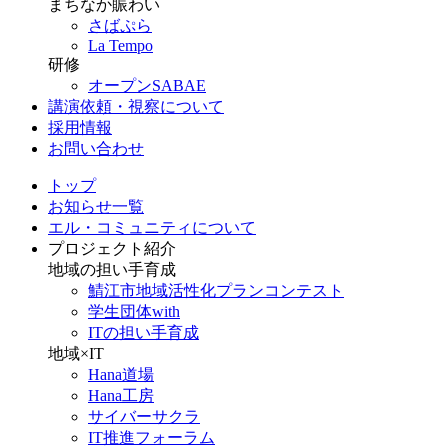
まちなか賑わい
さばぷら
La Tempo
研修
オープンSABAE
講演依頼・視察について
採用情報
お問い合わせ
トップ
お知らせ一覧
エル・コミュニティについて
プロジェクト紹介
地域の担い手育成
鯖江市地域活性化プランコンテスト
学生団体with
ITの担い手育成
地域×IT
Hana道場
Hana工房
サイバーサクラ
IT推進フォーラム