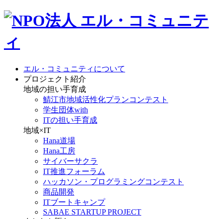
エル・コミュニティについて
プロジェクト紹介
地域の担い手育成
鯖江市地域活性化プランコンテスト
学生団体with
ITの担い手育成
地域×IT
Hana道場
Hana工房
サイバーサクラ
IT推進フォーラム
ハッカソン・プログラミングコンテスト
商品開発
ITブートキャンプ
SABAE STARTUP PROJECT