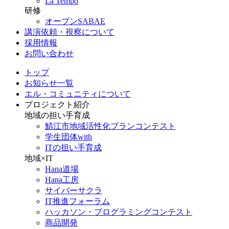
La Tempo
研修
オープンSABAE
講演依頼・視察について
採用情報
お問い合わせ
トップ
お知らせ一覧
エル・コミュニティについて
プロジェクト紹介
地域の担い手育成
鯖江市地域活性化プランコンテスト
学生団体with
ITの担い手育成
地域×IT
Hana道場
Hana工房
サイバーサクラ
IT推進フォーラム
ハッカソン・プログラミングコンテスト
商品開発