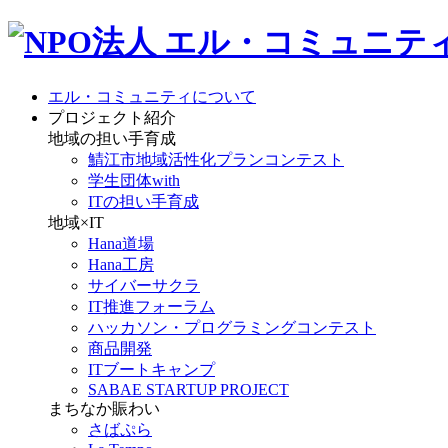
エル・コミュニティについて
プロジェクト紹介
地域の担い手育成
鯖江市地域活性化プランコンテスト
学生団体with
ITの担い手育成
地域×IT
Hana道場
Hana工房
サイバーサクラ
IT推進フォーラム
ハッカソン・プログラミングコンテスト
商品開発
ITブートキャンプ
SABAE STARTUP PROJECT
まちなか賑わい
さばぷら