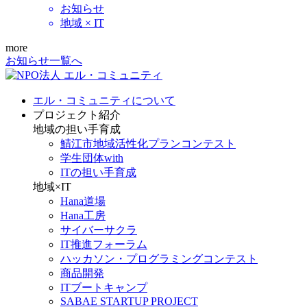
お知らせ
地域 × IT
more
お知らせ一覧へ
エル・コミュニティについて
プロジェクト紹介
地域の担い手育成
鯖江市地域活性化プランコンテスト
学生団体with
ITの担い手育成
地域×IT
Hana道場
Hana工房
サイバーサクラ
IT推進フォーラム
ハッカソン・プログラミングコンテスト
商品開発
ITブートキャンプ
SABAE STARTUP PROJECT