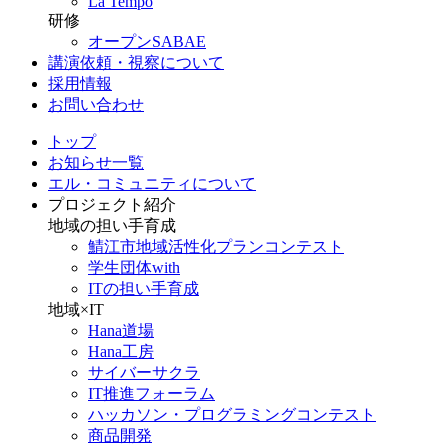
La Tempo
研修
オープンSABAE
講演依頼・視察について
採用情報
お問い合わせ
トップ
お知らせ一覧
エル・コミュニティについて
プロジェクト紹介
地域の担い手育成
鯖江市地域活性化プランコンテスト
学生団体with
ITの担い手育成
地域×IT
Hana道場
Hana工房
サイバーサクラ
IT推進フォーラム
ハッカソン・プログラミングコンテスト
商品開発