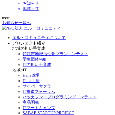
お知らせ
地域 × IT
more
お知らせ一覧へ
エル・コミュニティについて
プロジェクト紹介
地域の担い手育成
鯖江市地域活性化プランコンテスト
学生団体with
ITの担い手育成
地域×IT
Hana道場
Hana工房
サイバーサクラ
IT推進フォーラム
ハッカソン・プログラミングコンテスト
商品開発
ITブートキャンプ
SABAE STARTUP PROJECT