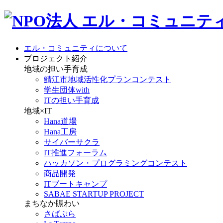
エル・コミュニティについて
プロジェクト紹介
地域の担い手育成
鯖江市地域活性化プランコンテスト
学生団体with
ITの担い手育成
地域×IT
Hana道場
Hana工房
サイバーサクラ
IT推進フォーラム
ハッカソン・プログラミングコンテスト
商品開発
ITブートキャンプ
SABAE STARTUP PROJECT
まちなか賑わい
さばぷら