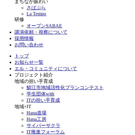
まちなか賑わい
さばぷら
La Tempo
研修
オープンSABAE
講演依頼・視察について
採用情報
お問い合わせ
トップ
お知らせ一覧
エル・コミュニティについて
プロジェクト紹介
地域の担い手育成
鯖江市地域活性化プランコンテスト
学生団体with
ITの担い手育成
地域×IT
Hana道場
Hana工房
サイバーサクラ
IT推進フォーラム