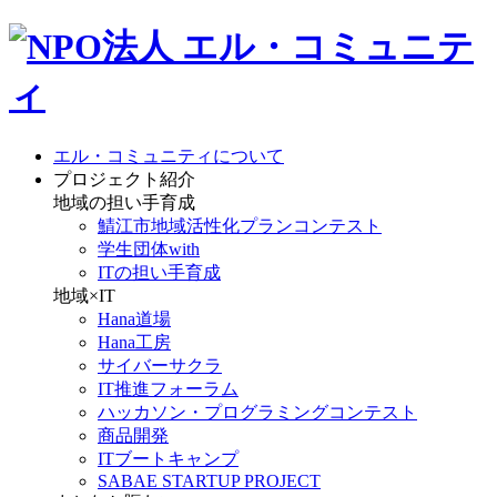
エル・コミュニティについて
プロジェクト紹介
地域の担い手育成
鯖江市地域活性化プランコンテスト
学生団体with
ITの担い手育成
地域×IT
Hana道場
Hana工房
サイバーサクラ
IT推進フォーラム
ハッカソン・プログラミングコンテスト
商品開発
ITブートキャンプ
SABAE STARTUP PROJECT