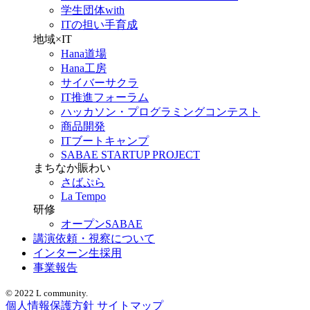
学生団体with
ITの担い手育成
地域×IT
Hana道場
Hana工房
サイバーサクラ
IT推進フォーラム
ハッカソン・プログラミングコンテスト
商品開発
ITブートキャンプ
SABAE STARTUP PROJECT
まちなか賑わい
さばぷら
La Tempo
研修
オープンSABAE
講演依頼・視察について
インターン生採用
事業報告
© 2022 L community.
個人情報保護方針
サイトマップ