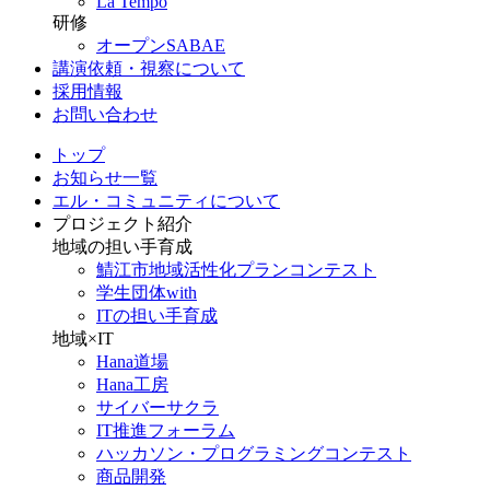
La Tempo
研修
オープンSABAE
講演依頼・視察について
採用情報
お問い合わせ
トップ
お知らせ一覧
エル・コミュニティについて
プロジェクト紹介
地域の担い手育成
鯖江市地域活性化プランコンテスト
学生団体with
ITの担い手育成
地域×IT
Hana道場
Hana工房
サイバーサクラ
IT推進フォーラム
ハッカソン・プログラミングコンテスト
商品開発