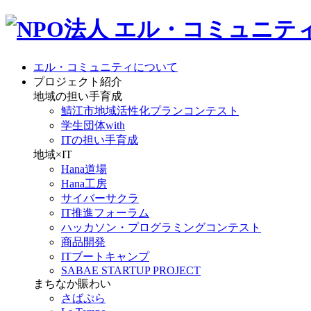
エル・コミュニティについて
プロジェクト紹介
地域の担い手育成
鯖江市地域活性化プランコンテスト
学生団体with
ITの担い手育成
地域×IT
Hana道場
Hana工房
サイバーサクラ
IT推進フォーラム
ハッカソン・プログラミングコンテスト
商品開発
ITブートキャンプ
SABAE STARTUP PROJECT
まちなか賑わい
さばぷら