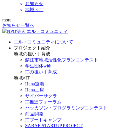
お知らせ
地域 × IT
more
お知らせ一覧へ
エル・コミュニティについて
プロジェクト紹介
地域の担い手育成
鯖江市地域活性化プランコンテスト
学生団体with
ITの担い手育成
地域×IT
Hana道場
Hana工房
サイバーサクラ
IT推進フォーラム
ハッカソン・プログラミングコンテスト
商品開発
ITブートキャンプ
SABAE STARTUP PROJECT