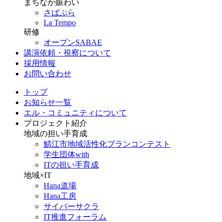
まちなか賑わい
さばぷら
La Tempo
研修
オープンSABAE
講演依頼・視察について
採用情報
お問い合わせ
トップ
お知らせ一覧
エル・コミュニティについて
プロジェクト紹介
地域の担い手育成
鯖江市地域活性化プランコンテスト
学生団体with
ITの担い手育成
地域×IT
Hana道場
Hana工房
サイバーサクラ
IT推進フォーラム