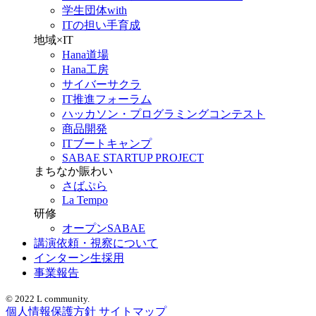
学生団体with
ITの担い手育成
地域×IT
Hana道場
Hana工房
サイバーサクラ
IT推進フォーラム
ハッカソン・プログラミングコンテスト
商品開発
ITブートキャンプ
SABAE STARTUP PROJECT
まちなか賑わい
さばぷら
La Tempo
研修
オープンSABAE
講演依頼・視察について
インターン生採用
事業報告
© 2022 L community.
個人情報保護方針
サイトマップ