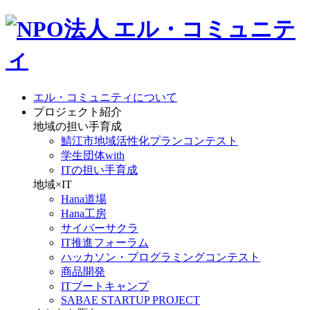
エル・コミュニティについて
プロジェクト紹介
地域の担い手育成
鯖江市地域活性化プランコンテスト
学生団体with
ITの担い手育成
地域×IT
Hana道場
Hana工房
サイバーサクラ
IT推進フォーラム
ハッカソン・プログラミングコンテスト
商品開発
ITブートキャンプ
SABAE STARTUP PROJECT