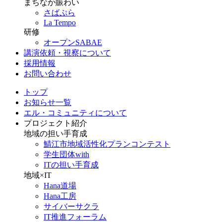
まちなか賑わい
さばぷら
La Tempo
研修
オープンSABAE
講演依頼・視察について
採用情報
お問い合わせ
トップ
お知らせ一覧
エル・コミュニティについて
プロジェクト紹介
地域の担い手育成
鯖江市地域活性化プランコンテスト
学生団体with
ITの担い手育成
地域×IT
Hana道場
Hana工房
サイバーサクラ
IT推進フォーラム