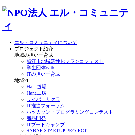
エル・コミュニティについて
プロジェクト紹介
地域の担い手育成
鯖江市地域活性化プランコンテスト
学生団体with
ITの担い手育成
地域×IT
Hana道場
Hana工房
サイバーサクラ
IT推進フォーラム
ハッカソン・プログラミングコンテスト
商品開発
ITブートキャンプ
SABAE STARTUP PROJECT