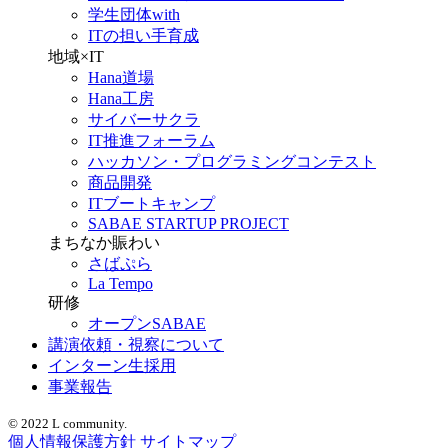
学生団体with
ITの担い手育成
地域×IT
Hana道場
Hana工房
サイバーサクラ
IT推進フォーラム
ハッカソン・プログラミングコンテスト
商品開発
ITブートキャンプ
SABAE STARTUP PROJECT
まちなか賑わい
さばぷら
La Tempo
研修
オープンSABAE
講演依頼・視察について
インターン生採用
事業報告
© 2022 L community.
個人情報保護方針
サイトマップ