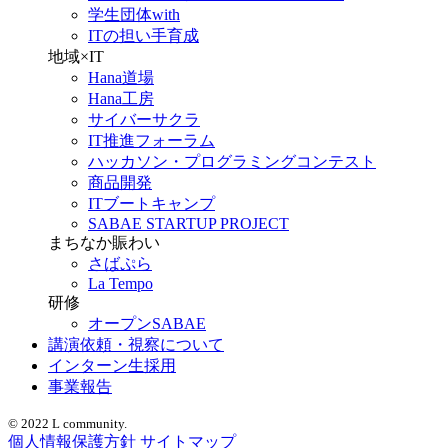
学生団体with
ITの担い手育成
地域×IT
Hana道場
Hana工房
サイバーサクラ
IT推進フォーラム
ハッカソン・プログラミングコンテスト
商品開発
ITブートキャンプ
SABAE STARTUP PROJECT
まちなか賑わい
さばぷら
La Tempo
研修
オープンSABAE
講演依頼・視察について
インターン生採用
事業報告
© 2022 L community.
個人情報保護方針
サイトマップ