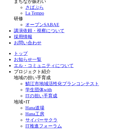
まちなか賑わい
さばぷら
La Tempo
研修
オープンSABAE
講演依頼・視察について
採用情報
お問い合わせ
トップ
お知らせ一覧
エル・コミュニティについて
プロジェクト紹介
地域の担い手育成
鯖江市地域活性化プランコンテスト
学生団体with
ITの担い手育成
地域×IT
Hana道場
Hana工房
サイバーサクラ
IT推進フォーラム