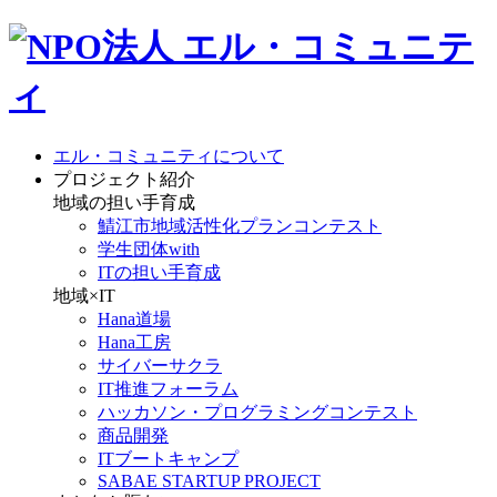
エル・コミュニティについて
プロジェクト紹介
地域の担い手育成
鯖江市地域活性化プランコンテスト
学生団体with
ITの担い手育成
地域×IT
Hana道場
Hana工房
サイバーサクラ
IT推進フォーラム
ハッカソン・プログラミングコンテスト
商品開発
ITブートキャンプ
SABAE STARTUP PROJECT