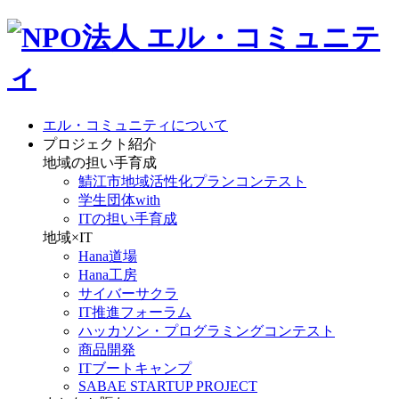
エル・コミュニティについて
プロジェクト紹介
地域の担い手育成
鯖江市地域活性化プランコンテスト
学生団体with
ITの担い手育成
地域×IT
Hana道場
Hana工房
サイバーサクラ
IT推進フォーラム
ハッカソン・プログラミングコンテスト
商品開発
ITブートキャンプ
SABAE STARTUP PROJECT