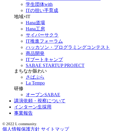
学生団体with
ITの担い手育成
地域×IT
Hana道場
Hana工房
サイバーサクラ
IT推進フォーラム
ハッカソン・プログラミングコンテスト
商品開発
ITブートキャンプ
SABAE STARTUP PROJECT
まちなか賑わい
さばぷら
La Tempo
研修
オープンSABAE
講演依頼・視察について
インターン生採用
事業報告
© 2022 L community.
個人情報保護方針
サイトマップ