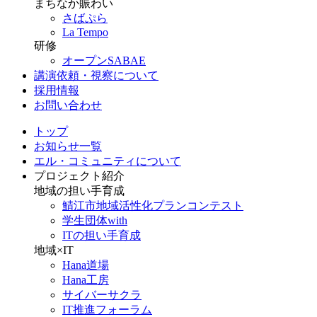
まちなか賑わい
さばぷら
La Tempo
研修
オープンSABAE
講演依頼・視察について
採用情報
お問い合わせ
トップ
お知らせ一覧
エル・コミュニティについて
プロジェクト紹介
地域の担い手育成
鯖江市地域活性化プランコンテスト
学生団体with
ITの担い手育成
地域×IT
Hana道場
Hana工房
サイバーサクラ
IT推進フォーラム