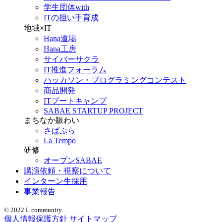
学生団体with
ITの担い手育成
地域×IT
Hana道場
Hana工房
サイバーサクラ
IT推進フォーラム
ハッカソン・プログラミングコンテスト
商品開発
ITブートキャンプ
SABAE STARTUP PROJECT
まちなか賑わい
さばぷら
La Tempo
研修
オープンSABAE
講演依頼・視察について
インターン生採用
事業報告
© 2022 L community.
個人情報保護方針
サイトマップ