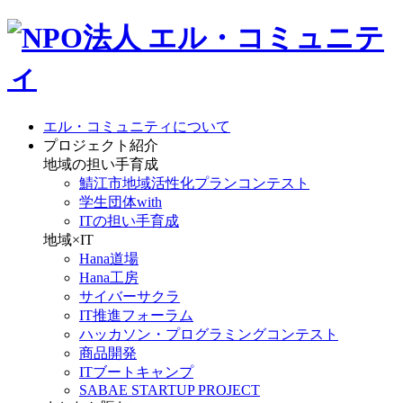
エル・コミュニティについて
プロジェクト紹介
地域の担い手育成
鯖江市地域活性化プランコンテスト
学生団体with
ITの担い手育成
地域×IT
Hana道場
Hana工房
サイバーサクラ
IT推進フォーラム
ハッカソン・プログラミングコンテスト
商品開発
ITブートキャンプ
SABAE STARTUP PROJECT