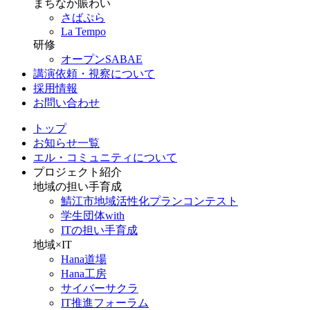
まちなか賑わい
さばぷら
La Tempo
研修
オープンSABAE
講演依頼・視察について
採用情報
お問い合わせ
トップ
お知らせ一覧
エル・コミュニティについて
プロジェクト紹介
地域の担い手育成
鯖江市地域活性化プランコンテスト
学生団体with
ITの担い手育成
地域×IT
Hana道場
Hana工房
サイバーサクラ
IT推進フォーラム