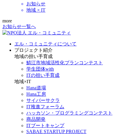
お知らせ
地域 × IT
more
お知らせ一覧へ
エル・コミュニティについて
プロジェクト紹介
地域の担い手育成
鯖江市地域活性化プランコンテスト
学生団体with
ITの担い手育成
地域×IT
Hana道場
Hana工房
サイバーサクラ
IT推進フォーラム
ハッカソン・プログラミングコンテスト
商品開発
ITブートキャンプ
SABAE STARTUP PROJECT