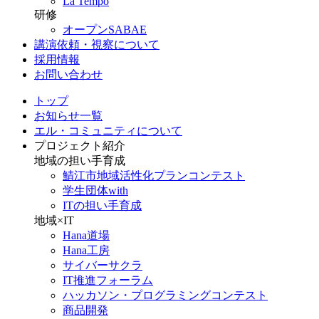
La Tempo
研修
オープンSABAE
講演依頼・視察について
採用情報
お問い合わせ
トップ
お知らせ一覧
エル・コミュニティについて
プロジェクト紹介
地域の担い手育成
鯖江市地域活性化プランコンテスト
学生団体with
ITの担い手育成
地域×IT
Hana道場
Hana工房
サイバーサクラ
IT推進フォーラム
ハッカソン・プログラミングコンテスト
商品開発