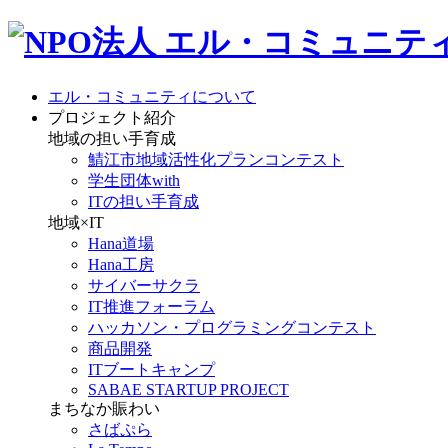
エル・コミュニティについて
プロジェクト紹介
地域の担い手育成
鯖江市地域活性化プランコンテスト
学生団体with
ITの担い手育成
地域×IT
Hana道場
Hana工房
サイバーサクラ
IT推進フォーラム
ハッカソン・プログラミングコンテスト
商品開発
ITブートキャンプ
SABAE STARTUP PROJECT
まちなか賑わい
さばぷら