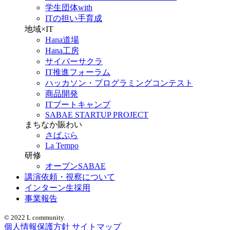
学生団体with
ITの担い手育成
地域×IT
Hana道場
Hana工房
サイバーサクラ
IT推進フォーラム
ハッカソン・プログラミングコンテスト
商品開発
ITブートキャンプ
SABAE STARTUP PROJECT
まちなか賑わい
さばぷら
La Tempo
研修
オープンSABAE
講演依頼・視察について
インターン生採用
事業報告
© 2022 L community.
個人情報保護方針
サイトマップ