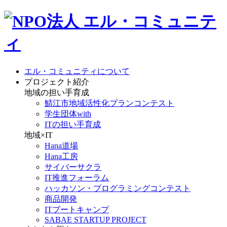
エル・コミュニティについて
プロジェクト紹介
地域の担い手育成
鯖江市地域活性化プランコンテスト
学生団体with
ITの担い手育成
地域×IT
Hana道場
Hana工房
サイバーサクラ
IT推進フォーラム
ハッカソン・プログラミングコンテスト
商品開発
ITブートキャンプ
SABAE STARTUP PROJECT