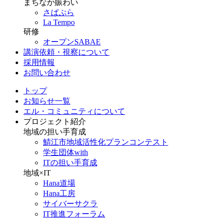
まちなか賑わい
さばぷら
La Tempo
研修
オープンSABAE
講演依頼・視察について
採用情報
お問い合わせ
トップ
お知らせ一覧
エル・コミュニティについて
プロジェクト紹介
地域の担い手育成
鯖江市地域活性化プランコンテスト
学生団体with
ITの担い手育成
地域×IT
Hana道場
Hana工房
サイバーサクラ
IT推進フォーラム